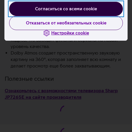
Подробнее
Согласиться со всеми cookie
Разрешение 4K UHD обеспечивает отличное
впечатление от просмотра.
Отказаться от необязательных cookie
Dolby Vision HDR поддерживает 12-битную
Настройки cookie
цветопередачу и управление яркостью на основе
кадров, что выводит фильмы и сериалы на новый
уровень качества.
Dolby Atmos создает пространственную звуковую
картину на 360°, которая заполняет всю комнату и
делает просмотр еще более захватывающим.
Полезные ссылки
Ознакомьтесь с возможностями телевизора Sharp
JP7265E на сайте производителя