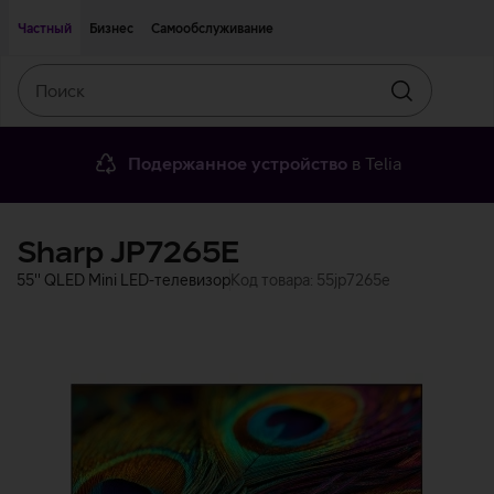
Двигаться дальше к основному контенту
Доступность
Частный
Бизнес
Самообслуживание
Поиск
Искать
Подержанное устройство
в Telia
Sharp JP7265E
55'' QLED Mini LED-телевизор
Код товара: 55jp7265e