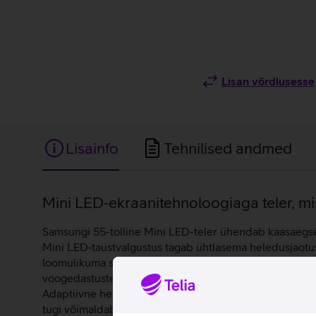
Lisan võrdlusesse
Lisainfo
Tehnilised andmed
Lisainfo
Mini LED‑ekraanitehnoloogiaga teler, mis 
Samsungi 55-tolline Mini LED-teler ühendab kaasaegse 
Mini LED‑taustvalgustus tagab ühtlasema heledusjaotus
loomulikuma sügavusega. 4K Ultra HD resolutsioon tagab 
voogedastusteenuste vaatamiseks. Object Tracking Sou
Adaptiivne heli ja Q‑Symphony töötavad koos, et optimee
tugi võimaldab ühendada teleri koduste nutiseadmetega