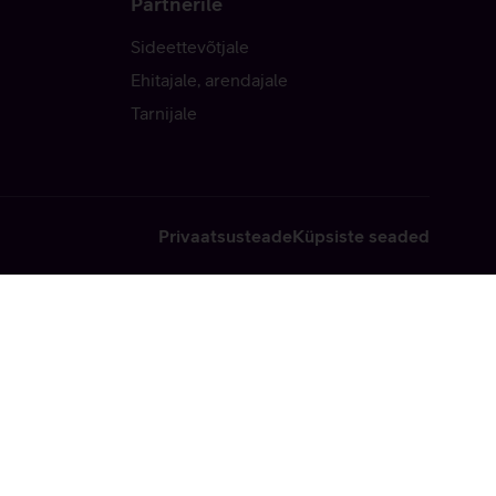
Partnerile
Sideettevõtjale
Ehitajale, arendajale
Tarnijale
Privaatsusteade
Küpsiste seaded