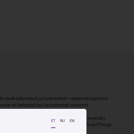
 tasakaalustatud ja kvaliteetset vaatamiskogemust.
esile nii heledad kui ka tumedad stseenid
e, filmide, spordiülekannete kui ka
uvat ja muudab kuulamiskogemuse kaasahaaravamaks.
ET
RU
EN
õlarid ühtseks, rikkalikuks helielamuseks. SmartThings