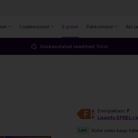
rnet
Lisateenused
E-pood
Pakkumised
Abi j
Uuskasutatud seadmed
Telias
Energiaklass:
F
Lisainfo EPREL-i l
Kohe ostes kaup kätt
Laos