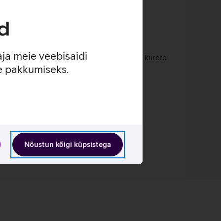
ma ja kontrastsema pildi.
d
ammat.
enides.
aja meie veebisaidi
Hz tagab terava ja ühtlase pildiedastuse kiirete
se pakkumiseks.
Nõustun kõigi küpsistega