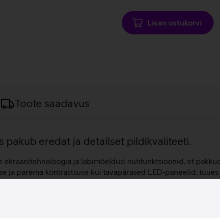
laadimine
Lisan ostukorvi
Toote saadavus
pakub eredat ja detailset pildikvaliteeti.
ekraanitehnoloogia ja läbimõeldud nutifunktsioonid, et pakkuda
e ja parema kontrastsuse kui tavapärased LED‑paneelid, tuues 
terava ja detailse pildi, mis sobib hästi nii televisioonisaadet
nd Lite loob 3D‑ruumilise helipildi, mis järgib ekraanil toim
rida heli stseenipõhiselt ning sünkroonida teleri ja heliriba k
, et juhtida kõike mugavalt ühest kohast.