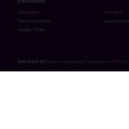
Ettevõttest
Ettevõttest
Hinnakiri
Telia ühiskonnas
Lepingud ja
Karjäär Telias
Telia Eesti AS
Telia is a registered Trademark of Telia