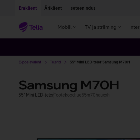
Liigu edasi põhisisu juurde
Ligipääsetavus
Eraklient
Äriklient
Iseteenindus
Mobiil
TV ja striiming
Inte
E-poe avaleht
Telerid
55" Mini LED-teler Samsung M70H
Samsung M70H
55" Mini LED-teler
Tootekood: ue55m70hauxxh