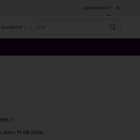
Ligipääsetavus
ET
RU
Otsi
a kontaktid
Otsin
ehel
e alates
11.08.2026
.