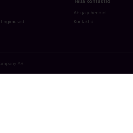
Telia kontaktid
Abi ja juhendid
 tingimused
Kontaktid
 Company AB