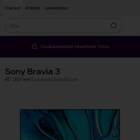
Liigu edasi põhisisu juurde
Ligipääsetavus
Eraklient
Äriklient
Iseteenindus
Otsi
Otsin
Uuskasutatud seadmed
Telias
Sony Bravia 3
65'' LED-teler
Tootekood: k65s35b.cei