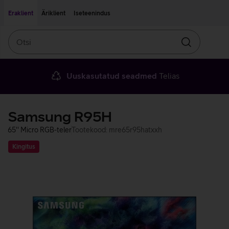
Liigu edasi põhisisu juurde
Ligipääsetavus
Eraklient
Äriklient
Iseteenindus
Otsi
Otsin
Uuskasutatud seadmed
Telias
Samsung R95H
65'' Micro RGB-teler
Tootekood: mre65r95hatxxh
Kingitus