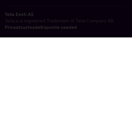
Telia Eesti AS
Telia is a registered Trademark of Telia Company AB
Privaatsusteade
Küpsiste seaded
Vabandame, tekkis
tehniline viga