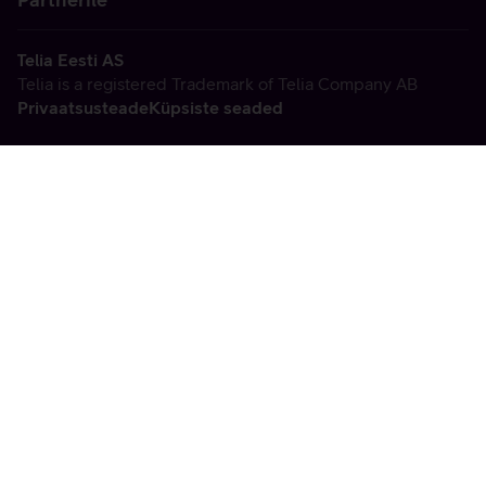
Telia Eesti AS
Telia is a registered Trademark of Telia Company AB
Privaatsusteade
Küpsiste seaded
Vabandame, tekkis
tehniline viga