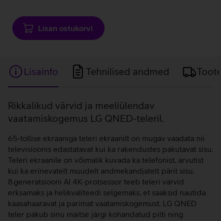
Andmete
laadimine
Lisan ostukorvi
Lisainfo
Tehnilised andmed
Toot
Lisainfo
Rikkalikud värvid ja meeliülendav
vaatamiskogemus LG QNED-teleril.
65-tollise ekraaniga teleri ekraanilt on mugav vaadata nii
televisioonis edastatavat kui ka rakendustes pakutavat sisu.
Teleri ekraanile on võimalik kuvada ka telefonist, arvutist
kui ka erinevatelt muudelt andmekandjatelt pärit sisu.
8.generatsiooni AI 4K-protsessor teeb teleri värvid
erksamaks ja helikvaliteedi selgemaks, et saaksid nautida
kaasahaaravat ja parimat vaatamiskogemust. LG QNED
teler pakub sinu maitse järgi kohandatud pilti ning