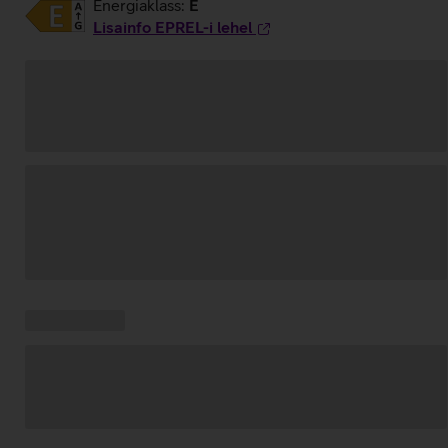
Energiaklass:
E
Lisainfo EPREL-i lehel
Andmete
laadimine
Kampaania
Andmete
pakkumised:
laadimine