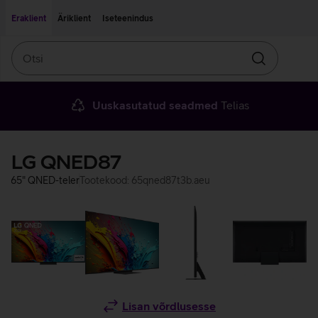
Liigu edasi põhisisu juurde
Ligipääsetavus
Eraklient
Äriklient
Iseteenindus
Otsi
Otsin
Uuskasutatud seadmed
Telias
LG QNED87
65" QNED-teler
Tootekood: 65qned87t3b.aeu
Lisan võrdlusesse