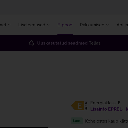
rnet
Lisateenused
E-pood
Pakkumised
Abi j
Uuskasutatud seadmed
Telias
Energiaklass:
E
Lisainfo EPREL-i l
Kohe ostes kaup kätt
Laos