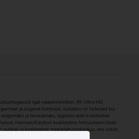
asutusmugavust igal vaatamishetkel. 4K Ultra HD
igammat ja sügavat kontrasti, esitades nii heledad kui
elgemaks ja teravamaks, tagades alati kvaliteetse
ahutust. Harman/Kardoni kvaliteetne helisüsteem lisab
n nutikas ja kvaliteetne meelelahutuskeskus, mis sobib