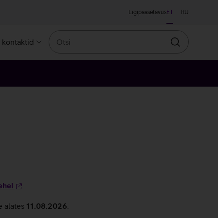
Ligipääsetavus
ET
RU
Otsi
a kontaktid
Otsin
ehel
e alates
11.08.2026
.