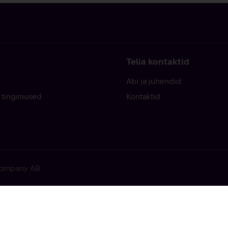
Telia kontaktid
Abi ja juhendid
 tingimused
Kontaktid
 Company AB