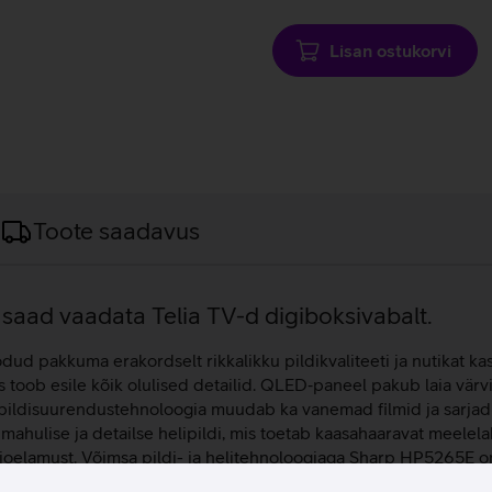
laadimine
Lisan ostukorvi
Toote saadavus
 saad vaadata Telia TV-d digiboksivabalt.
ud pakkuma erakordselt rikkalikku pildikvaliteeti ja nutikat k
is toob esile kõik olulised detailid. QLED‑paneel pakub laia värv
ildisuurendustehnoloogia muudab ka vanemad filmid ja sarjad s
 mahulise ja detailse helipildi, mis toetab kaasahaaravat meelel
udioelamust. Võimsa pildi- ja helitehnoloogiaga Sharp HP5265E o
gapäevase sisu nautimiseks.