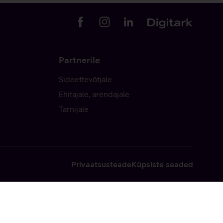
Partnerile
Sideettevõtjale
Ehitajale, arendajale
Tarnijale
Privaatsusteade
Küpsiste seaded