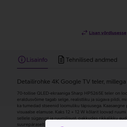
Lisan võrdlusesse
Lisainfo
Tehnilised andmed
Lisainfo
Detailirohke 4K Google TV teler, millega
70‑tollise QLED‑ekraaniga Sharp HP5265E teler on lood
eraldusvõime tagab selge, realistliku ja sügava pildi, m
ka tumedad stseenid loomuliku täpsusega. Kaasaegne p
visuaalse elamuse. Kaks 12 + 12 W kõlarit loovad ruumi
sellele sügavust ja ruumilisust, pakkudes rikkalikku a
suurepäraselt filmide, spordiülekannete, mängude ja i