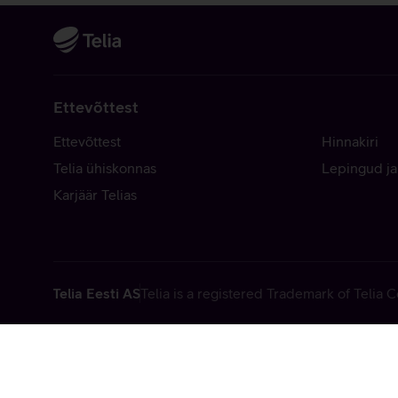
Ettevõttest
Ettevõttest
Hinnakiri
Telia ühiskonnas
Lepingud ja
Karjäär Telias
Telia Eesti AS
Telia is a registered Trademark of Telia