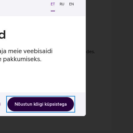
ET
RU
EN
utada ilma digiboksita.
Loen lähemalt
d
aja meie veebisaidi
at nii heledates kui ka tumedates stseenides.
se pakkumiseks.
ja kaasahaaravamalt.
Nõustun kõigi küpsistega