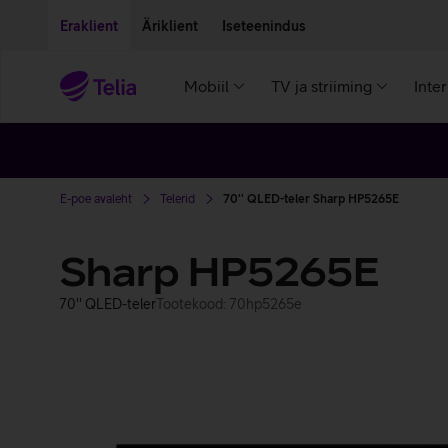
Liigu edasi põhisisu juurde
Ligipääsetavus
Eraklient
Äriklient
Iseteenindus
Mobiil
TV ja striiming
Inte
E-poe avaleht
Telerid
70'' QLED-teler Sharp HP5265E
Sharp HP5265E
70'' QLED-teler
Tootekood: 70hp5265e