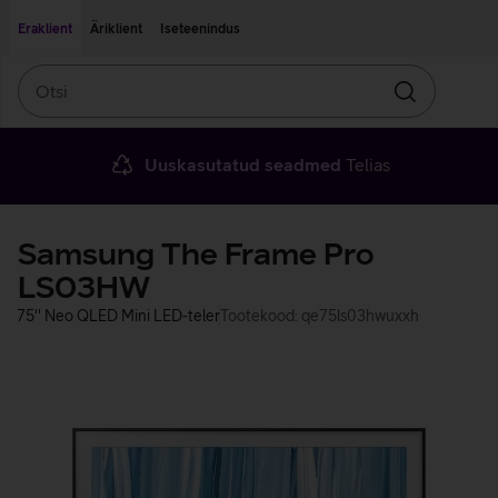
Liigu edasi põhisisu juurde
Ligipääsetavus
Eraklient
Äriklient
Iseteenindus
Otsi
Otsin
Uuskasutatud seadmed
Telias
Samsung The Frame Pro
LS03HW
75'' Neo QLED Mini LED-teler
Tootekood: qe75ls03hwuxxh