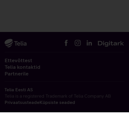
Ettevõttest
Telia kontaktid
Partnerile
Telia Eesti AS
Telia is a registered Trademark of Telia Company AB
Privaatsusteade
Küpsiste seaded