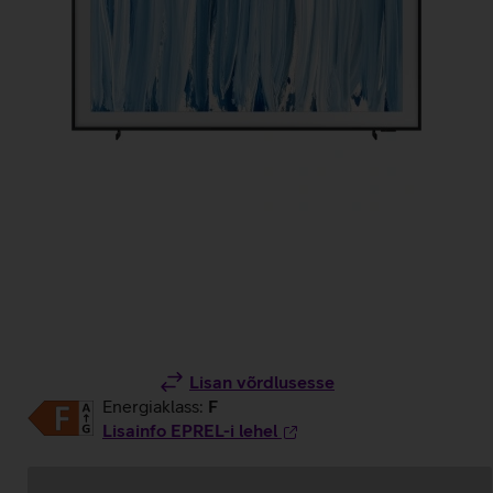
Lisan võrdlusesse
Energiaklass:
F
Lisainfo EPREL-i lehel