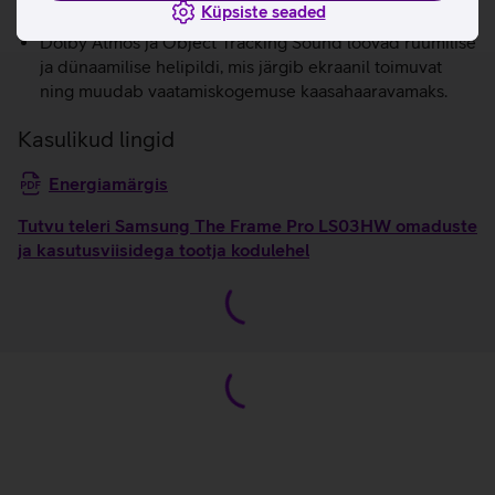
Küpsiste seaded
ekraani hangumist ja värelemist.
Dolby Atmos ja Object Tracking Sound loovad ruumilise
ja dünaamilise helipildi, mis järgib ekraanil toimuvat
ning muudab vaatamiskogemuse kaasahaaravamaks.
Kasulikud lingid
Energiamärgis
Tutvu teleri Samsung The Frame Pro LS03HW omaduste
ja kasutusviisidega tootja kodulehel