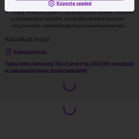
Küpsiste seaded
ekraani hangumist ja värelemist.
Dolby Atmos ja Object Tracking Sound loovad ruumilise
ja dünaamilise helipildi, mis järgib ekraanil toimuvat
ning muudab vaatamiskogemuse kaasahaaravamaks.
Kasulikud lingid
Energiamärgis
Tutvu teleri Samsung The Frame Pro LS03HW omaduste
ja kasutusviisidega tootja kodulehel