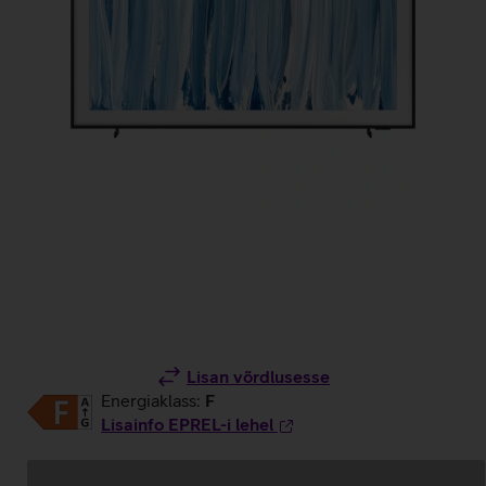
Lisan võrdlusesse
Energiaklass:
F
Lisainfo EPREL-i lehel