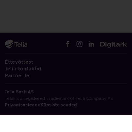
Ettevõttest
Telia kontaktid
Partnerile
Telia Eesti AS
Telia is a registered Trademark of Telia Company AB
Privaatsusteade
Küpsiste seaded