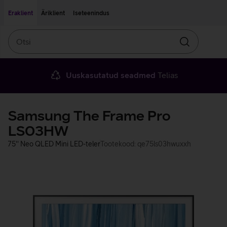
Liigu edasi põhisisu juurde
Ligipääsetavus
Eraklient
Äriklient
Iseteenindus
Otsi
Otsin
Uuskasutatud seadmed
Telias
Samsung The Frame Pro
LS03HW
75'' Neo QLED Mini LED-teler
Tootekood: qe75ls03hwuxxh