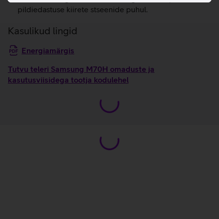
pildiedastuse kiirete stseenide puhul.
Kasulikud lingid
Energiamärgis
Tutvu teleri Samsung M70H omaduste ja
kasutusviisidega tootja kodulehel