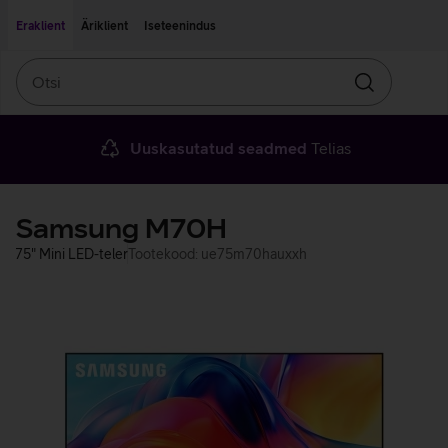
Liigu edasi põhisisu juurde
Ligipääsetavus
Eraklient
Äriklient
Iseteenindus
Otsi
Otsin
Uuskasutatud seadmed
Telias
Samsung M70H
75" Mini LED-teler
Tootekood: ue75m70hauxxh