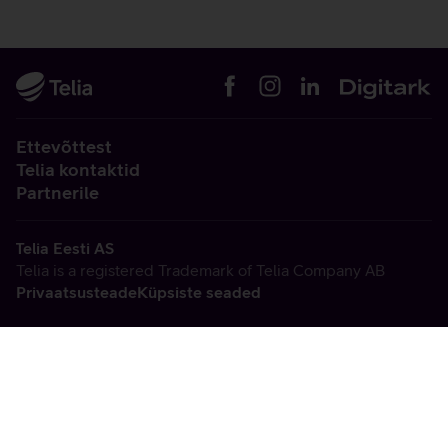
Ettevõttest
Telia kontaktid
Partnerile
Telia Eesti AS
Telia is a registered Trademark of Telia Company AB
Privaatsusteade
Küpsiste seaded