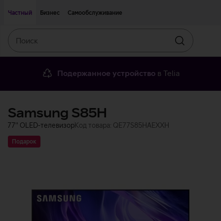
Двигаться дальше к основному контенту
Доступность
Частный
Бизнес
Самообслуживание
Поиск
Искать
Подержанное устройство
в Telia
Samsung S85H
77'' OLED-телевизор
Код товара: QE77S85HAEXXH
Подарок