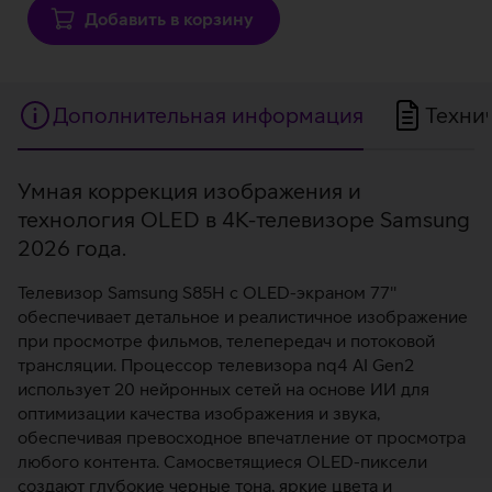
Добавить в корзину
Дополнительная информация
Техни
Дополнительная
Умная коррекция изображения и
технология OLED в 4K-телевизоре Samsung
информация
2026 года.
Телевизор Samsung S85H с OLED-экраном 77''
обеспечивает детальное и реалистичное изображение
при просмотре фильмов, телепередач и потоковой
трансляции. Процессор телевизора nq4 AI Gen2
использует 20 нейронных сетей на основе ИИ для
оптимизации качества изображения и звука,
обеспечивая превосходное впечатление от просмотра
любого контента. Самосветящиеся OLED-пиксели
создают глубокие черные тона, яркие цвета и