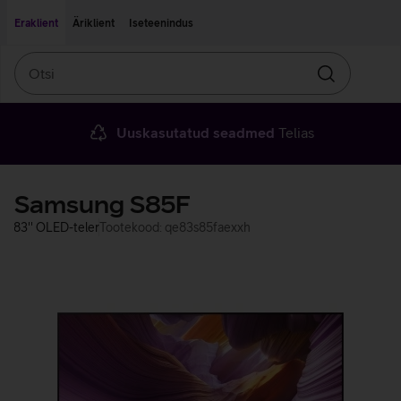
Liigu edasi põhisisu juurde
Ligipääsetavus
Eraklient
Äriklient
Iseteenindus
Otsi
Otsin
Uuskasutatud seadmed
Telias
Samsung S85F
83'' OLED-teler
Tootekood: qe83s85faexxh