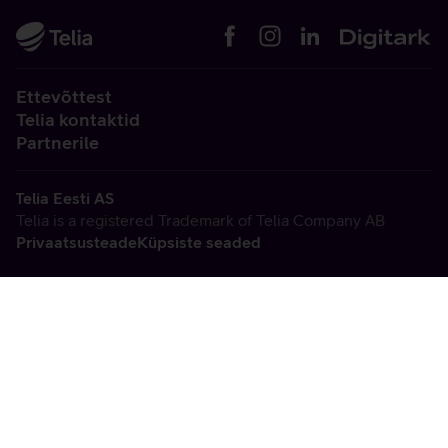
Ettevõttest
Telia kontaktid
Partnerile
Telia Eesti AS
Telia is a registered Trademark of Telia Company AB
Privaatsusteade
Küpsiste seaded