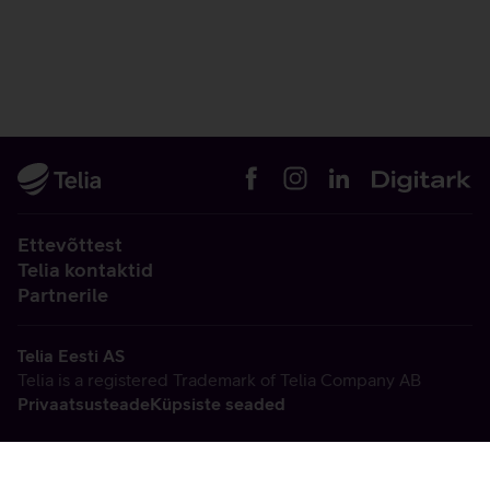
Ettevõttest
Telia kontaktid
Partnerile
Telia Eesti AS
Telia is a registered Trademark of Telia Company AB
Privaatsusteade
Küpsiste seaded