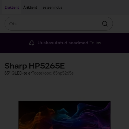
Liigu edasi põhisisu juurde
Ligipääsetavus
Eraklient
Äriklient
Iseteenindus
Otsi
Otsin
Uuskasutatud seadmed
Telias
Sharp HP5265E
85'' QLED-teler
Tootekood: 85hp5265e