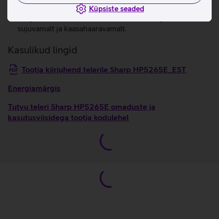
Game Mode režiim vähendab viivitusi ja tagab kiire
Küpsiste seaded
reageerimise, et saaksid oma lemmikmänge nautida
sujuvamalt ja kaasahaaravamalt.
Kasulikud lingid
Tootja kiirjuhend telerile Sharp HP5265E_EST
Energiamärgis
Tutvu teleri Sharp HP5265E omaduste ja
kasutusviisidega tootja kodulehel