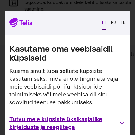
laadimine
tagastada. Kuupakkumistele kehtib lisaks ka tasuta
saatmine.
ET
RU
EN
Lisan ostukorvi
Kasutame oma veebisaidil
Lisainfo
Tehnilised andmed
Toot
küpsiseid
Küsime sinult luba selliste küpsiste
Lisainfo
Rõhuta oma kodu sisekujundust isikupärase
kasutamiseks, mida ei ole tingimata vaja
The Frame teleri raamiga.
meie veebisaidi põhifunktsioonide
toimimiseks või meie veebisaidil sinu
Kaunista oma Samsung The Frame telerit silmapaistva
raamiga. Samsung The Frame teleri välimust saab väga
soovitud teenuse pakkumiseks.
lihtsalt ja kergesti värskendada, kohandatav raam kinnitub
teleri külge magnetitega.
Tutvu meie küpsiste üksikasjalike
kirjelduste ja reeglitega
Kasulikud lingid