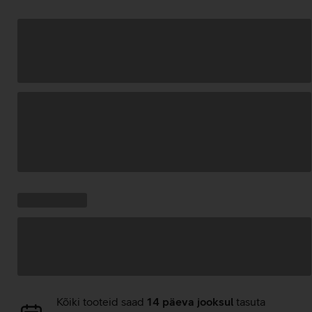
Andmete
laadimine
Kampaania
Andmete
pakkumised:
laadimine
Andmete
Kõiki tooteid saad
14 päeva jooksul
tasuta