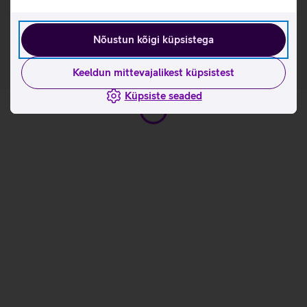
Tutvu teleriraami Samsung The Frame omaduste ja
kasutusviisidega tootja kodulehel
Nõustun kõigi küpsistega
Keeldun mittevajalikest küpsistest
Küpsiste seaded