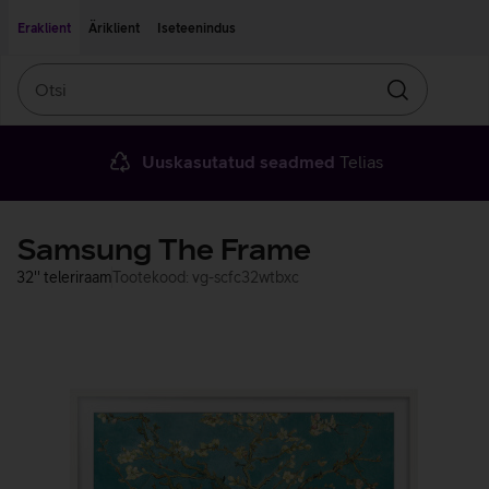
Liigu edasi põhisisu juurde
Ligipääsetavus
Eraklient
Äriklient
Iseteenindus
Otsi
Otsin
Uuskasutatud seadmed
Telias
Samsung The Frame
32'' teleriraam
Tootekood: vg-scfc32wtbxc