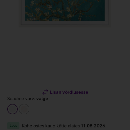
Lisan võrdlusesse
Seadme värv:
valge
valge
beež
Kohe ostes kaup kätte alates
11.08.2026
.
Laos