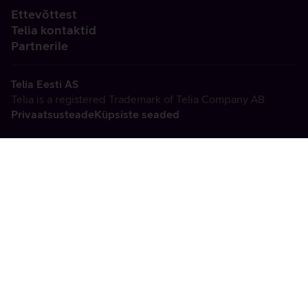
Ettevõttest
Telia kontaktid
Partnerile
Telia Eesti AS
Telia is a registered Trademark of Telia Company AB
Privaatsusteade
Küpsiste seaded