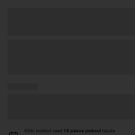
Andmete
laadimine
Kampaania
Andmete
pakkumised:
laadimine
Andmete
Kõiki tooteid saad
14 päeva jooksul
tasuta