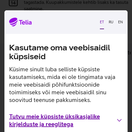
laadimine
tagastada. Kuupakkumistele kehtib lisaks ka tasuta
saatmine.
ET
RU
EN
Lisan ostukorvi
Kasutame oma veebisaidil
Lisainfo
Tehnilised andmed
Toot
küpsiseid
Küsime sinult luba selliste küpsiste
Lisainfo
Rõhuta oma kodu sisekujundust isikupärase
kasutamiseks, mida ei ole tingimata vaja
The Frame teleri raamiga.
meie veebisaidi põhifunktsioonide
toimimiseks või meie veebisaidil sinu
Kaunista oma Samsung The Frame telerit silmapaistva
raamiga. Samsung The Frame teleri välimust saab väga
soovitud teenuse pakkumiseks.
lihtsalt ja kergesti värskendada, kohandatav raam kinnitub
teleri külge magnetitega.
Tutvu meie küpsiste üksikasjalike
kirjelduste ja reeglitega
Kasulikud lingid