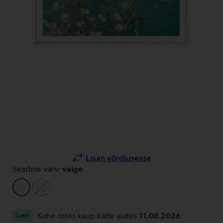
Lisan võrdlusesse
Seadme värv:
valge
valge
beež
Kohe ostes kaup kätte alates
11.08.2026
.
Laos