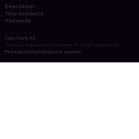
Ettevõttest
Telia kontaktid
Partnerile
Telia Eesti AS
Telia is a registered Trademark of Telia Company AB
Privaatsusteade
Küpsiste seaded