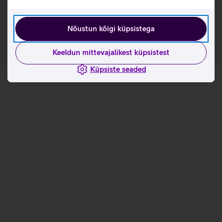
Tutvu teleriraami Samsung The Frame omaduste ja
kasutusviisidega tootja kodulehel
Nõustun kõigi küpsistega
Keeldun mittevajalikest küpsistest
Küpsiste seaded