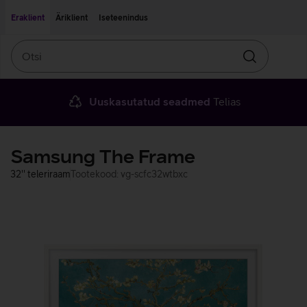
Liigu edasi põhisisu juurde
Ligipääsetavus
Eraklient
Äriklient
Iseteenindus
Otsi
Otsin
Uuskasutatud seadmed
Telias
Samsung The Frame
32'' teleriraam
Tootekood: vg-scfc32wtbxc