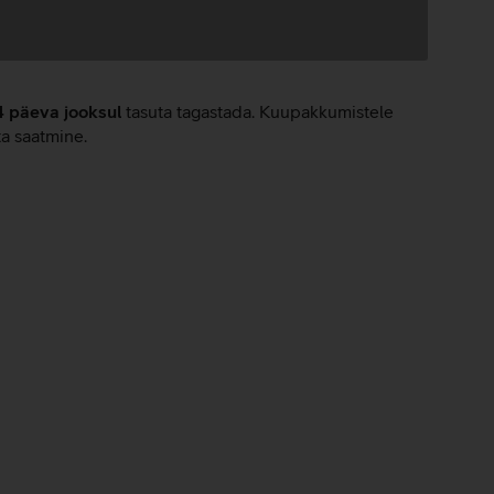
4 päeva jooksul
tasuta tagastada. Kuupakkumistele
ta saatmine.