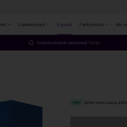
rnet
Lisateenused
E-pood
Pakkumised
Abi j
Uuskasutatud seadmed
Telias
Kohe ostes kaup kätt
Laos