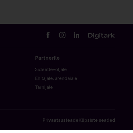
Partnerile
Sideettevõtjale
Ehitajale, arendajale
Tarnijale
Privaatsusteade
Küpsiste seaded