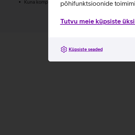
Kuna komplekt sisaldab väikeseid osi, siis ei ole see s
põhifunktsioonide toimimi
Tutvu meie küpsiste üksik
Küpsiste seaded