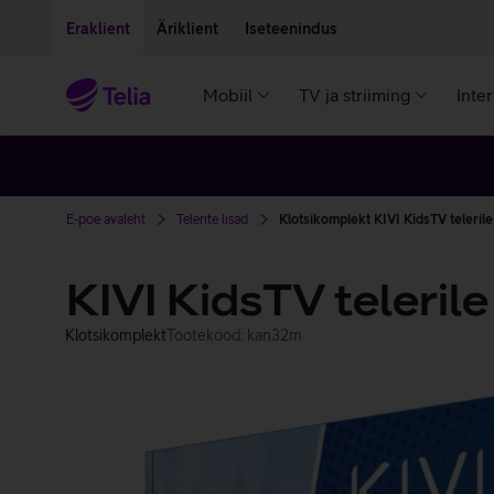
Liigu edasi põhisisu juurde
Ligipääsetavus
Eraklient
Äriklient
Iseteenindus
Mobiil
TV ja striiming
Inte
E-poe avaleht
Telerite lisad
Klotsikomplekt KIVI KidsTV telerile
KIVI KidsTV telerile
Klotsikomplekt
Tootekood: kan32m