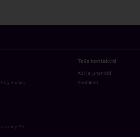
Telia kontaktid
Abi ja juhendid
 tingimused
Kontaktid
 Company AB