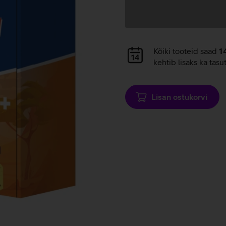
Andmete
laadimine
Andmete
Kõiki tooteid saad
1
laadimine
kehtib lisaks ka tasu
Lisan ostukorvi