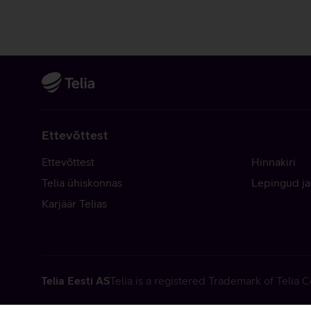
Ettevõttest
Ettevõttest
Hinnakiri
Telia ühiskonnas
Lepingud ja
Karjäär Telias
Telia Eesti AS
Telia is a registered Trademark of Telia