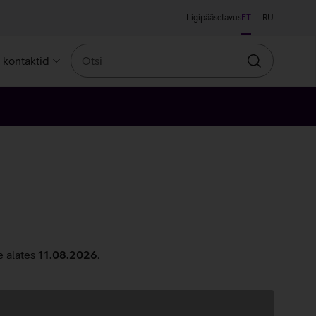
Ligipääsetavus
ET
RU
Otsi
a kontaktid
Otsin
e alates
11.08.2026
.