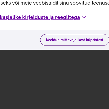
oovituslik alla 3 aastastele lastele.
seks või meie veebisaidil sinu soovitud teenu
asjalike kirjelduste ja reeglitega
Keeldun mittevajalikest küpsistest