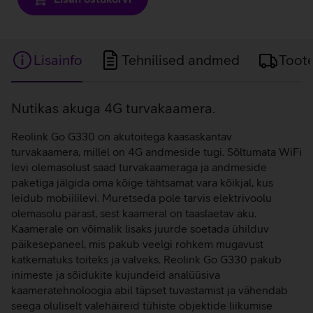
Lisainfo
Tehnilised andmed
Toot
Lisainfo
Nutikas akuga 4G turvakaamera.
Reolink Go G330 on akutoitega kaasaskantav
turvakaamera, millel on 4G andmeside tugi. Sõltumata WiFi
levi olemasolust saad turvakaameraga ja andmeside
paketiga jälgida oma kõige tähtsamat vara kõikjal, kus
leidub mobiililevi. Muretseda pole tarvis elektrivoolu
olemasolu pärast, sest kaameral on taaslaetav aku.
Kaamerale on võimalik lisaks juurde soetada ühilduv
päikesepaneel, mis pakub veelgi rohkem mugavust
katkematuks toiteks ja valveks. Reolink Go G330 pakub
inimeste ja sõidukite kujundeid analüüsiva
kaameratehnoloogia abil täpset tuvastamist ja vähendab
seega oluliselt valehäireid tühiste objektide liikumise