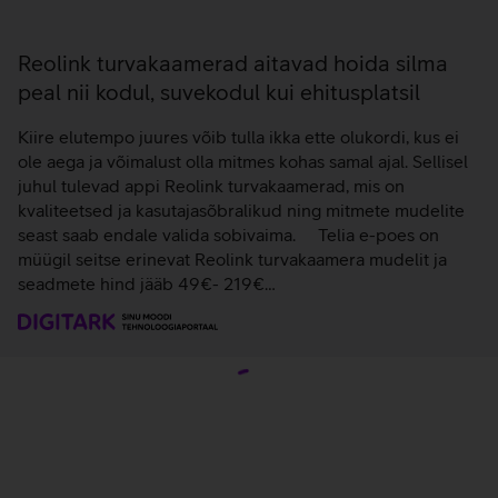
juhul tulevad appi Reolink turvakaamerad, mis on
kvaliteetsed ja kasutajasõbralikud ning mitmete mudelite
seast saab endale valida sobivaima. Telia e-poes on
müügil seitse erinevat Reolink turvakaamera mudelit ja
seadmete hind jääb 49€- 219€…