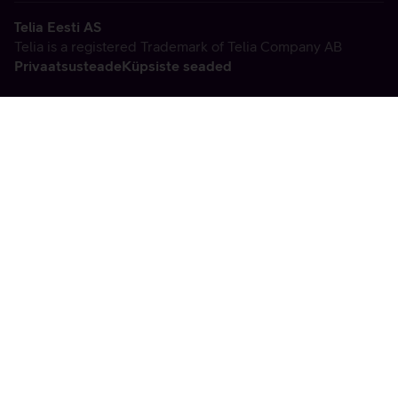
Telia Eesti AS
Telia is a registered Trademark of Telia Company AB
Privaatsusteade
Küpsiste seaded
Vabandame, tekkis
tehniline viga