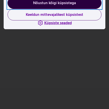
Nõustun kõigi küpsistega
Seotud artiklid ja videod
Keeldun mittevajalikest küpsistest
Küpsiste seaded
Reolink turvakaamerad aitavad hoida silma
peal nii kodul, suvekodul kui ehitusplatsil
Kiire elutempo juures võib tulla ikka ette olukordi, kus ei
ole aega ja võimalust olla mitmes kohas samal ajal. Sellisel