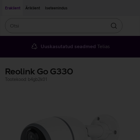
Liigu edasi põhisisu juurde
Ligipääsetavus
Eraklient
Äriklient
Iseteenindus
Otsi
Otsin
Uuskasutatud seadmed
Telias
Reolink Go G330
Tootekood: b4gb2k01