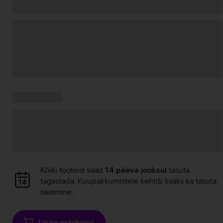
Andmete
laadimine
Kampaania
Andmete
pakkumised:
laadimine
Andmete
Kõiki tooteid saad
14 päeva jooksul
tasuta
laadimine
tagastada. Kuupakkumistele kehtib lisaks ka tasuta
saatmine.
Lisan ostukorvi