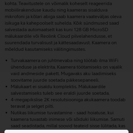
kohta. Teavitustele on võimalik koheselt reageerida
mobiilirakenduse kaudu ning kaameras sisalduva
mikrofoni ja kõlari abiga saab kaamera vaateväljas oleva
isikuga ka kahepoolselt suhelda. Kõik sündmused saad
salvestada automaatselt kas kuni 128 GB MicroSD
mälukaardile või Reolink Cloud pilvelahendusse, et
suurendada turvalisust ja kättesaadavust. Kaamera on
mõeldud kasutamiseks välitingimustes.
Turvakaamera on juhtmevaba ning töötab ilma WiFi
ühenduse ja elektrita. Kaamera töötamiseks on vajalik
vaid andmeside pakett. Mugavaks aku laadimiseks
soovitame juurde soetada päikesepaneeli.
Mälukaart ei sisaldu komplektis. Mälukaardile
salvestamiseks tuleb see eraldi juurde soetada.
4-megapikslise 2K resolutsiooniga akukaamera toodab
teravat ja selget pilti.
Nutikas liikumise tuvastamine - saad hoiatuse, kui
kaamera tuvastab inimese või sõiduki liikumise. Samuti
saad seadistada, millal soovid teateid sisse lülitada, kas
kogu aeg või kindla ajakava alusel.