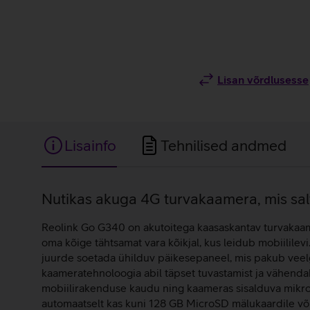
Lisan võrdlusesse
Lisainfo
Tehnilised andmed
Lisainfo
Nutikas akuga 4G turvakaamera, mis salv
Reolink Go G340 on akutoitega kaasaskantav turvakaam
oma kõige tähtsamat vara kõikjal, kus leidub mobiililev
juurde soetada ühilduv päikesepaneel, mis pakub veel
kaameratehnoloogia abil täpset tuvastamist ja vähendab 
mobiilirakenduse kaudu ning kaameras sisalduva mikrof
automaatselt kas kuni 128 GB MicroSD mälukaardile võ