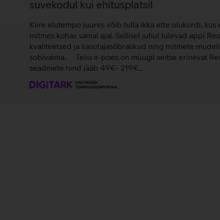
suvekodul kui ehitusplatsil
Kiire elutempo juures võib tulla ikka ette olukordi, kus 
mitmes kohas samal ajal. Sellisel juhul tulevad appi Re
kvaliteetsed ja kasutajasõbralikud ning mitmete mudeli
sobivaima. Telia e-poes on müügil seitse erinevat Re
seadmete hind jääb 49€- 219€…