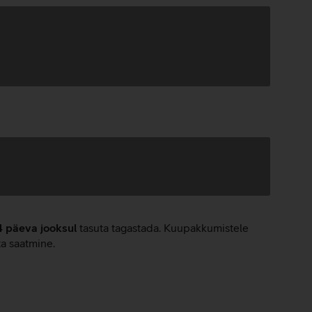
4 päeva jooksul
tasuta tagastada. Kuupakkumistele
ta saatmine.