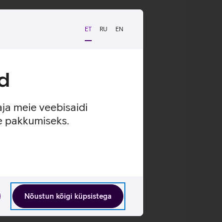
ET
RU
EN
d
aja meie veebisaidi
se pakkumiseks.
Nõustun kõigi küpsistega