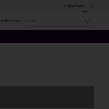
Ligipääsetavus
ET
RU
Otsi
a kontaktid
Otsin