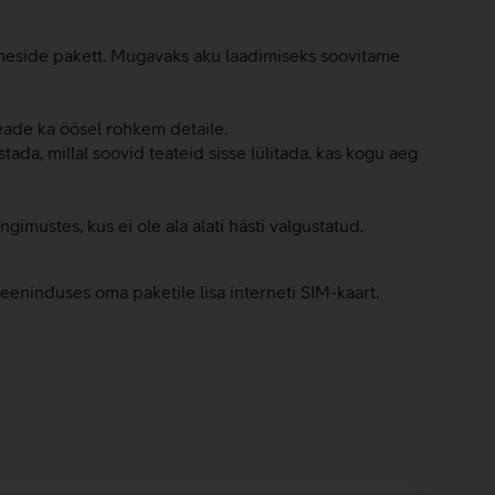
dmeside pakett. Mugavaks aku laadimiseks soovitame
eade ka öösel rohkem detaile.
ada, millal soovid teateid sisse lülitada, kas kogu aeg
imustes, kus ei ole ala alati hästi valgustatud.
eninduses oma paketile lisa interneti SIM-kaart.