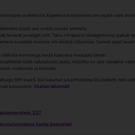
ühenduse ja elektrita. Kaamera töötamiseks on vajalik vaid an
tamiseks tuleb see eraldi juurde soetada.
b teravat ja selget pilti. Tänu infrapuna öönägemisele pakub s
amera tuvastab inimese või sõiduki liikumise. Samuti saad seadist
g rääkida inimesega, keda kaamera reaalajas tabab.
iteedi öiste salvestuste jaoks, mistõttu on see ideaalne väliting
le, niiskusele ja külmale.
 SIM-kaarti. Kui kasutad juba Mobiilse Elu paketti, telli isete
valt kasutusele.
Vaatan lähemalt
rvakaameratele_EST
sutusviisidega tootja kodulehel