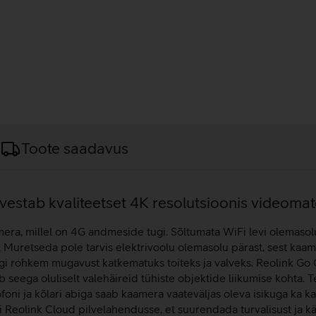
Toote saadavus
estab kvaliteetset 4K resolutsioonis videomate
era, millel on 4G andmeside tugi. Sõltumata WiFi levi olemasol
i. Muretseda pole tarvis elektrivoolu olemasolu pärast, sest kaam
gi rohkem mugavust katkematuks toiteks ja valveks. Reolink Go 
seega oluliselt valehäireid tühiste objektide liikumise kohta. 
oni ja kõlari abiga saab kaamera vaateväljas oleva isikuga ka 
i Reolink Cloud pilvelahendusse, et suurendada turvalisust ja