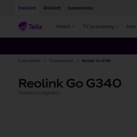
Liigu edasi põhisisu juurde
Ligipääsetavus
Eraklient
Äriklient
Iseteenindus
Mobiil
TV ja striiming
Inte
E-poe avaleht
Turvakaamerad
Reolink Go G340
Reolink Go G340
Tootekood: b4gb4k02