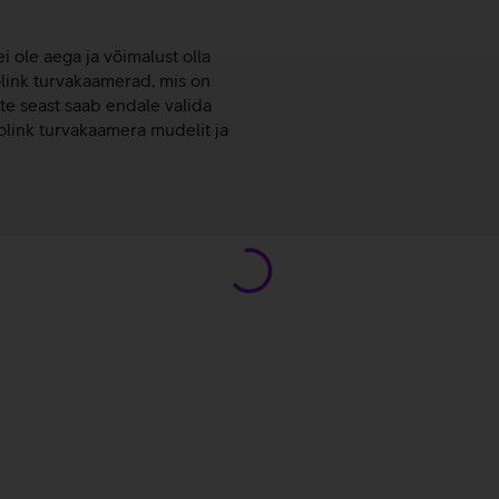
ei ole aega ja võimalust olla
olink turvakaamerad, mis on
te seast saab endale valida
olink turvakaamera mudelit ja