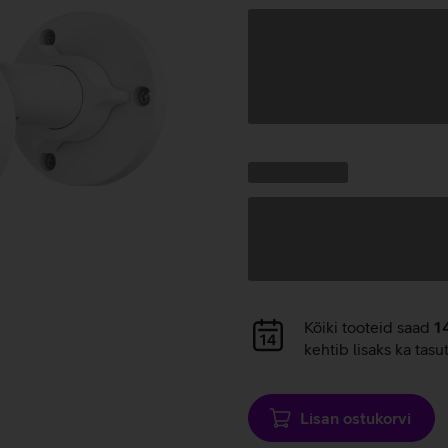
Andmete
laadimine
Kampaania
Andmete
pakkumised:
laadimine
Andmete
Kõiki tooteid saad
1
laadimine
kehtib lisaks ka tasu
Lisan ostukorvi