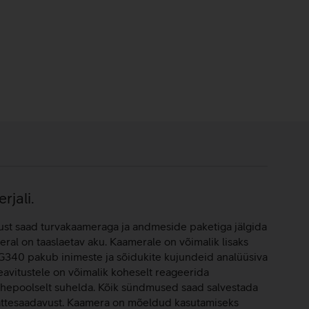
rjali.
ust saad turvakaameraga ja andmeside paketiga jälgida
eral on taaslaetav aku. Kaamerale on võimalik lisaks
G340 pakub inimeste ja sõidukite kujundeid analüüsiva
Teavitustele on võimalik koheselt reageerida
kahepoolselt suhelda. Kõik sündmused saad salvestada
 kättesaadavust. Kaamera on mõeldud kasutamiseks