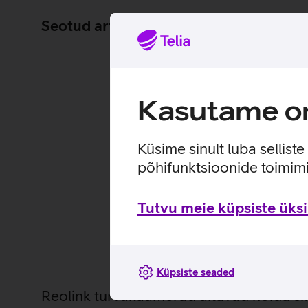
Seotud artiklid ja videod
Kasutame om
Küsime sinult luba sellist
põhifunktsioonide toimimi
Tutvu meie küpsiste üksik
Küpsiste seaded
Reolink turvakaamerad aitavad hoida sil