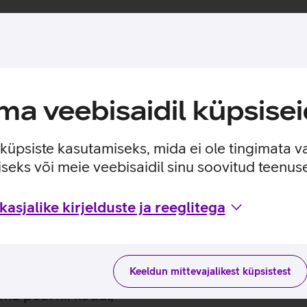
a veebisaidil küpsisei
e küpsiste kasutamiseks, mida ei ole tingimata v
seks või meie veebisaidil sinu soovitud teenu
asjalike kirjelduste ja reeglitega
Keeldun mittevajalikest küpsistest
ma peal nii kodul,