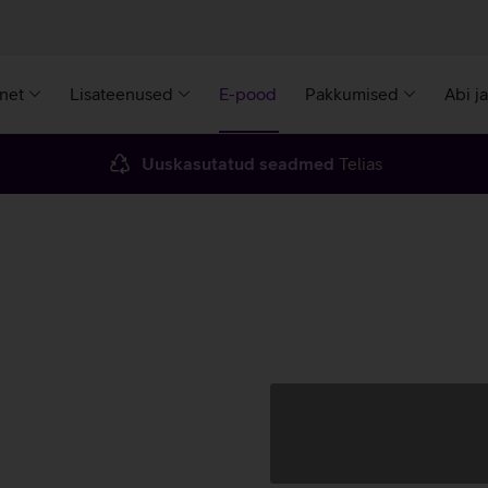
rnet
Lisateenused
E-pood
Pakkumised
Abi j
Uuskasutatud seadmed
Telias