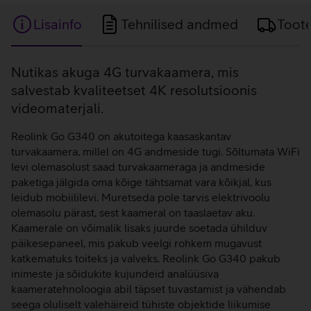
Lisainfo
Tehnilised andmed
Toot
Lisainfo
Nutikas akuga 4G turvakaamera, mis
salvestab kvaliteetset 4K resolutsioonis
videomaterjali.
Reolink Go G340 on akutoitega kaasaskantav
turvakaamera, millel on 4G andmeside tugi. Sõltumata WiFi
levi olemasolust saad turvakaameraga ja andmeside
paketiga jälgida oma kõige tähtsamat vara kõikjal, kus
leidub mobiililevi. Muretseda pole tarvis elektrivoolu
olemasolu pärast, sest kaameral on taaslaetav aku.
Kaamerale on võimalik lisaks juurde soetada ühilduv
päikesepaneel, mis pakub veelgi rohkem mugavust
katkematuks toiteks ja valveks. Reolink Go G340 pakub
inimeste ja sõidukite kujundeid analüüsiva
kaameratehnoloogia abil täpset tuvastamist ja vähendab
seega oluliselt valehäireid tühiste objektide liikumise