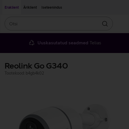
Liigu edasi põhisisu juurde
Ligipääsetavus
Eraklient
Äriklient
Iseteenindus
Otsi
Otsin
Uuskasutatud seadmed
Telias
Reolink Go G340
Tootekood: b4gb4k02