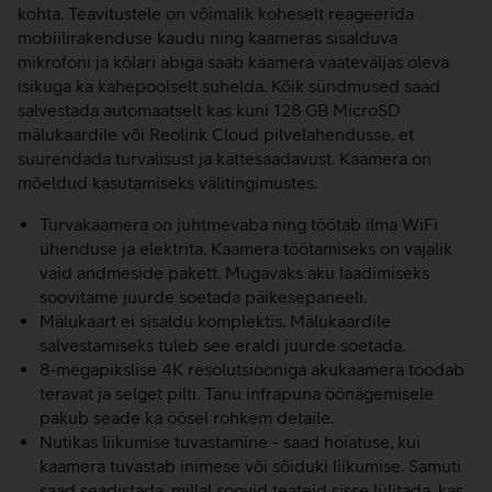
kohta. Teavitustele on võimalik koheselt reageerida
mobiilirakenduse kaudu ning kaameras sisalduva
mikrofoni ja kõlari abiga saab kaamera vaateväljas oleva
isikuga ka kahepoolselt suhelda. Kõik sündmused saad
salvestada automaatselt kas kuni 128 GB MicroSD
mälukaardile või Reolink Cloud pilvelahendusse, et
suurendada turvalisust ja kättesaadavust. Kaamera on
mõeldud kasutamiseks välitingimustes.
Turvakaamera on juhtmevaba ning töötab ilma WiFi
ühenduse ja elektrita. Kaamera töötamiseks on vajalik
vaid andmeside pakett. Mugavaks aku laadimiseks
soovitame juurde soetada päikesepaneeli.
Mälukaart ei sisaldu komplektis. Mälukaardile
salvestamiseks tuleb see eraldi juurde soetada.
8-megapikslise 4K resolutsiooniga akukaamera toodab
teravat ja selget pilti. Tänu infrapuna öönägemisele
pakub seade ka öösel rohkem detaile.
Nutikas liikumise tuvastamine - saad hoiatuse, kui
kaamera tuvastab inimese või sõiduki liikumise. Samuti
saad seadistada, millal soovid teateid sisse lülitada, kas