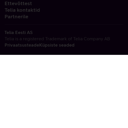
Ettevõttest
Telia kontaktid
Partnerile
Telia Eesti AS
Telia is a registered Trademark of Telia Company AB
Privaatsusteade
Küpsiste seaded