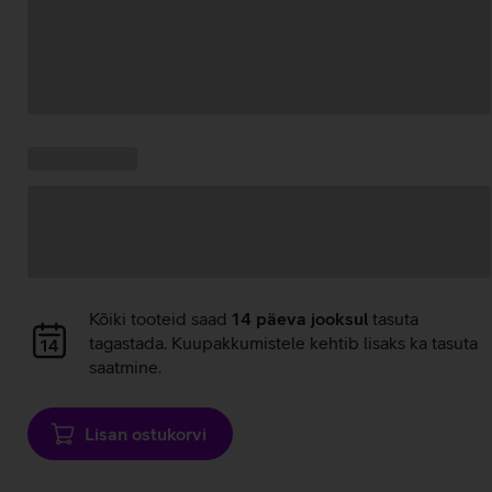
Andmete
laadimine
Kampaania
Andmete
pakkumised:
laadimine
Andmete
Kõiki tooteid saad
14 päeva jooksul
tasuta
laadimine
tagastada. Kuupakkumistele kehtib lisaks ka tasuta
saatmine.
Lisan ostukorvi