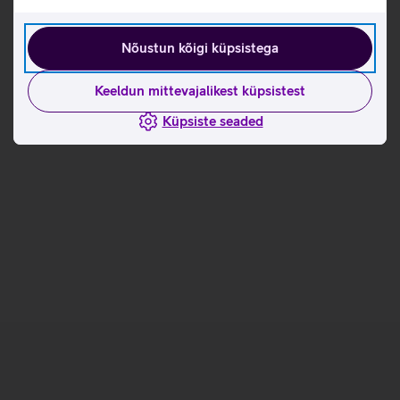
Tutvu turvakaamera Reolink Go G340 omaduste ja
kasutusviisidega tootja kodulehel
Nõustun kõigi küpsistega
Seotud artiklid ja videod
Keeldun mittevajalikest küpsistest
Küpsiste seaded
Reolink turvakaamerad aitavad hoida silma