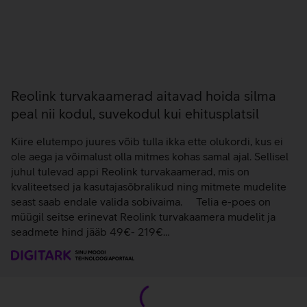
peal nii kodul, suvekodul kui ehitusplatsil
Kiire elutempo juures võib tulla ikka ette olukordi, kus ei
ole aega ja võimalust olla mitmes kohas samal ajal. Sellisel
juhul tulevad appi Reolink turvakaamerad, mis on
kvaliteetsed ja kasutajasõbralikud ning mitmete mudelite
seast saab endale valida sobivaima. Telia e-poes on
müügil seitse erinevat Reolink turvakaamera mudelit ja
seadmete hind jääb 49€- 219€…