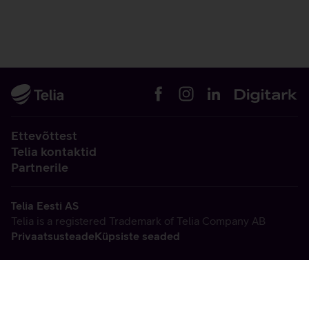
Ettevõttest
Telia kontaktid
Partnerile
Telia Eesti AS
Telia is a registered Trademark of Telia Company AB
Privaatsusteade
Küpsiste seaded