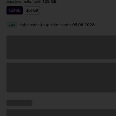
Seadme mälumaht:
128 GB
128 GB
256 GB
Kohe ostes kaup kätte alates
09.08.2026
.
Laos
Andmete
laadimine
Kampaania
Andmete
pakkumised:
laadimine