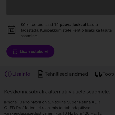
Andmete
Kõiki tooteid saad
14 päeva jooksul
tasuta
laadimine
tagastada. Kuupakkumistele kehtib lisaks ka tasuta
saatmine.
Lisan ostukorvi
Lisainfo
Tehnilised andmed
Toot
Lisainfo
Keskkonnasõbralik alternatiiv uuele seadmele.
iPhone 13 Pro Max'il on 6,7-tolline Super Retina XDR
OLED ProMotioni ekraan, mis toetab adaptiivset
värskendussagedust vahemikus 10 Hz kuni 120 Hz. 12