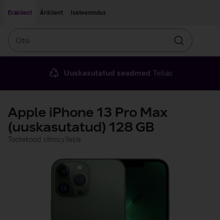
Liigu edasi põhisisu juurde
Ligipääsetavus
Eraklient
Äriklient
Iseteenindus
Otsi
Otsin
Uuskasutatud seadmed
Telias
Apple iPhone 13 Pro Max
(uuskasutatud) 128 GB
Tootekood: r/mncy3et/a