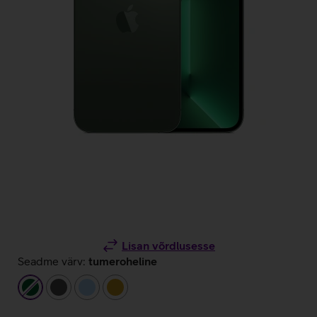
Lisan võrdlusesse
Seadme värv:
tumeroheline
tumeroheline
tumehall
helesinine
kuldne