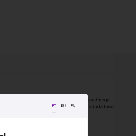
ori, 16 GB põhimälu ja 256 GB SSD välkmäluseadmega
ontoris võimaldab dokkimistugi mugavalt ühenduda tööd
ET
RU
EN