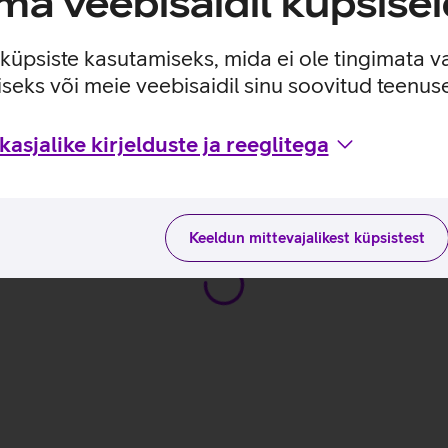
a veebisaidil küpsisei
, kõrge kontrastsuse ja loomutruu värviedastusega.
e tugi.
e küpsiste kasutamiseks, mida ei ole tingimata v
seks või meie veebisaidil sinu soovitud teenu
_EST
asjalike kirjelduste ja reeglitega
Keeldun mittevajalikest küpsistest