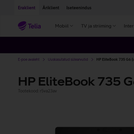
Liigu edasi põhisisu juurde
Ligipääsetavus
Eraklient
Äriklient
Iseteenindus
Mobiil
TV ja striiming
Inte
E-poe avaleht
Uuskasutatud sülearvutid
HP EliteBook 735 G6 (
HP EliteBook 735 G
Tootekood: r5va23av