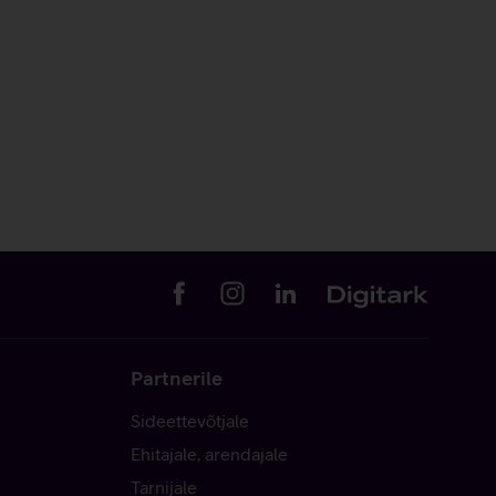
Partnerile
Sideettevõtjale
Ehitajale, arendajale
Tarnijale