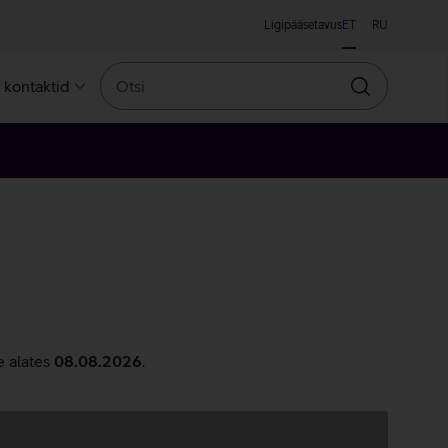
Ligipääsetavus
ET
RU
Otsi
a kontaktid
Otsin
e alates
08.08.2026
.