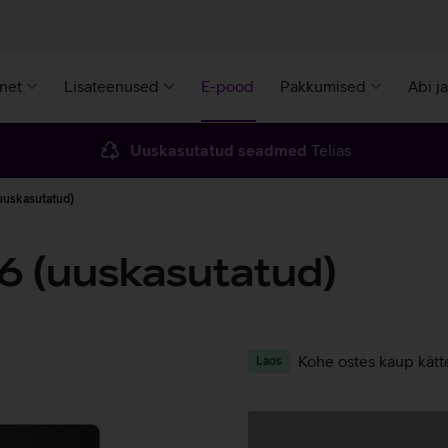
rnet
Lisateenused
E-pood
Pakkumised
Abi j
Uuskasutatud seadmed
Telias
uuskasutatud)
6 (uuskasutatud)
Kohe ostes kaup kätt
Laos