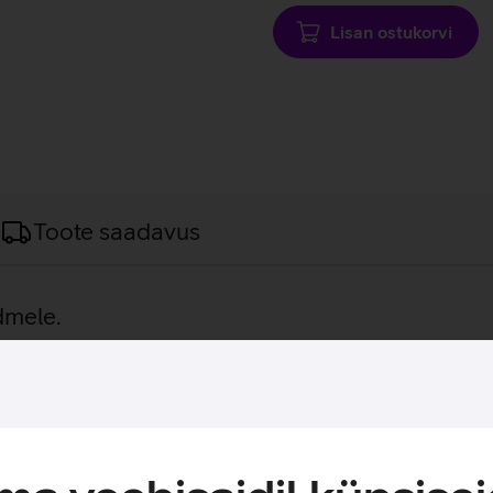
Lisan ostukorvi
Toote saadavus
dmele.
uti teenib sind hästi kontoris. AMD Ryzen 5 Pro 3500U protsess
akendustega. Pikk aku tugiaeg laseb tööd teha igal pool, aga k
b Microsoft Windows 10 Pro operatsioonisüsteemil.
 sellele kehtib aastane garantii.
atsioonisüsteem ning see on uuendatav Windows 11 peale.