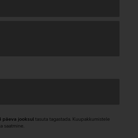
4 päeva jooksul
tasuta tagastada. Kuupakkumistele
ta saatmine.