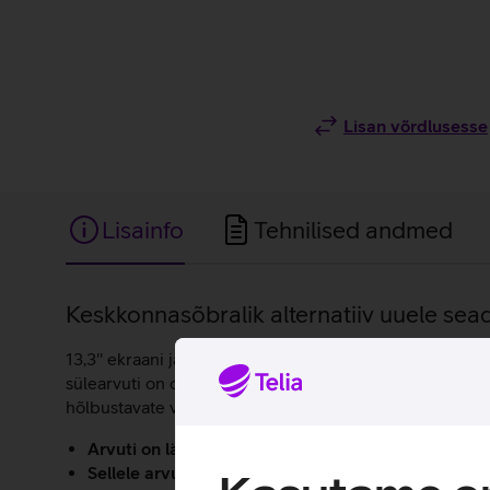
Lisan võrdlusesse
Lisainfo
Tehnilised andmed
Lisainfo
Keskkonnasõbralik alternatiiv uuele sea
13,3'' ekraani ja täisalumiiniumist korpusega sülearv
sülearvuti on optimeeritud kiireks toimetamiseks ärir
hõlbustavate väliste lisaseadmetega. Sülearvuti tööta
Arvuti on läbinud põhjaliku tehnilise kontrolli ning
Sellele arvutile on paigaldatud Windows 10 oper