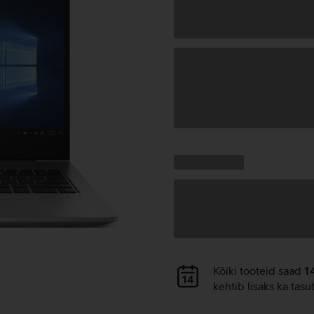
Andmete
laadimine
Kampaania
Andmete
pakkumised:
laadimine
Andmete
Kõiki tooteid saad
1
laadimine
kehtib lisaks ka tasu