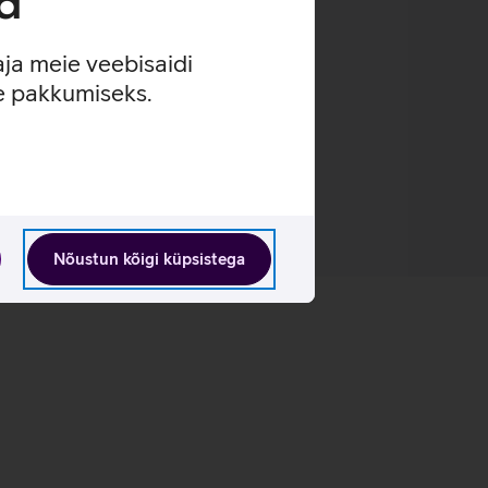
d
aja meie veebisaidi
se pakkumiseks.
Nõustun kõigi küpsistega