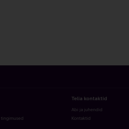
Telia kontaktid
Abi ja juhendid
 tingimused
Kontaktid