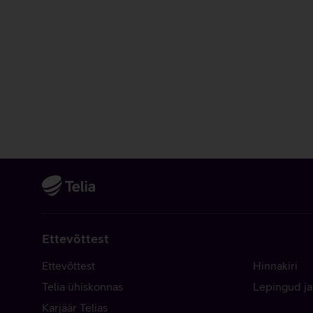
Ettevõttest
Ettevõttest
Hinnakiri
Telia ühiskonnas
Lepingud ja
Karjäär Telias