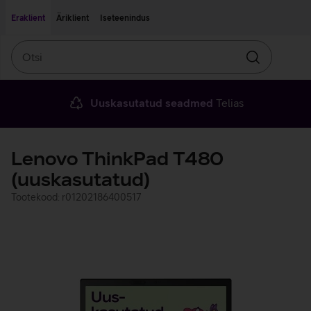
Liigu edasi põhisisu juurde
Ligipääsetavus
Eraklient
Äriklient
Iseteenindus
Otsi
Otsin
Uuskasutatud seadmed
Telias
Lenovo ThinkPad T480
(uuskasutatud)
Tootekood: r01202186400517