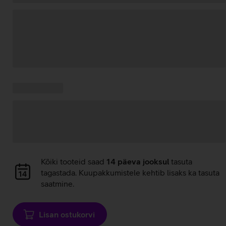
Andmete
laadimine
Kampaania
Andmete
pakkumised:
laadimine
Andmete
Kõiki tooteid saad
14 päeva jooksul
tasuta
laadimine
tagastada. Kuupakkumistele kehtib lisaks ka tasuta
saatmine.
Lisan ostukorvi