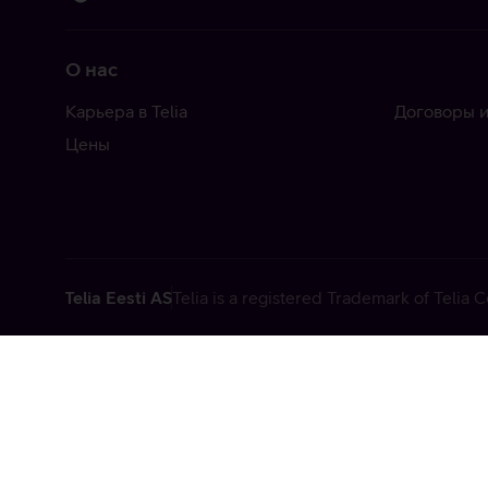
О нас
Карьера в Telia
Договоры и
Цены
Telia Eesti AS
Telia is a registered Trademark of Telia