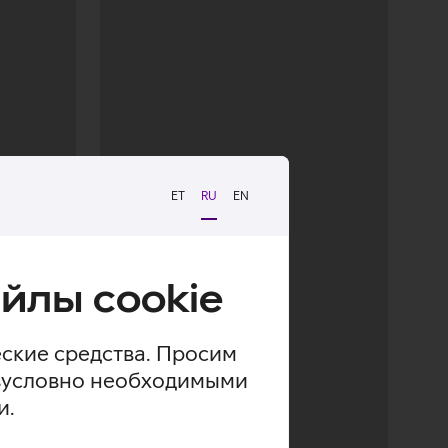
ET
RU
EN
йлы cookie
еские средства. Просим
безусловно необходимыми
и.