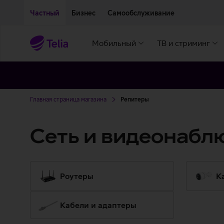
Двигаться дальше к основному контенту
Доступность
Частный
Бизнес
Самообслуживание
Мобильный
ТВ и стриминг
Главная страница магазина
Репитеры
Сеть и видеонабл
Роутеры
К
Кабели и адаптеры