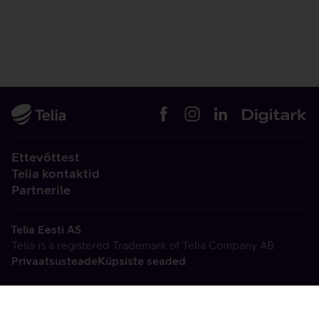
Ettevõttest
Telia kontaktid
Partnerile
Telia Eesti AS
Telia is a registered Trademark of Telia Company AB
Privaatsusteade
Küpsiste seaded