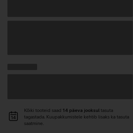
Andmete
laadimine
Kampaania
Andmete
pakkumised:
laadimine
Andmete
Kõiki tooteid saad
14 päeva jooksul
tasuta
laadimine
tagastada. Kuupakkumistele kehtib lisaks ka tasuta
saatmine.