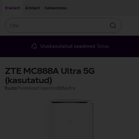
Liigu edasi põhisisu juurde
Ligipääsetavus
Eraklient
Äriklient
Iseteenindus
Otsi
Otsin
Uuskasutatud seadmed
Telias
ZTE MC888A Ultra 5G
(kasutatud)
Ruuter
Tootekood: kasutmc888aultra