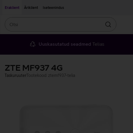
Liigu edasi põhisisu juurde
Ligipääsetavus
Eraklient
Äriklient
Iseteenindus
Otsi
Otsin
Uuskasutatud seadmed
Telias
ZTE MF937 4G
Taskuruuter
Tootekood: ztemf937-telia