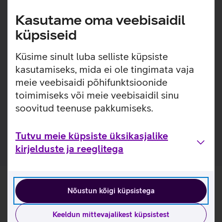
peab teenus olema aktiveeritud operaatori poolt.
Kasutame oma veebisaidil
Korraga on võimalik jagada mobiilset internetti kuni 16-
küpsiseid
le seadmele WiFi vahendusel.
Mugav allalaetav nutitelefoni rakendus seadistamiseks.
Küsime sinult luba selliste küpsiste
2000 mAh aku, mille tööaeg on kuni 8 h mobiilset
internetti jagades.
kasutamiseks, mida ei ole tingimata vaja
Aku laadimine MicroUSB kaabliga.
meie veebisaidi põhifunktsioonide
toimimiseks või meie veebisaidil sinu
Kasulikud lingid
soovitud teenuse pakkumiseks.
Tootja kasutusjuhend ruuterile ZTE MF937_EST
Tutvu meie küpsiste üksikasjalike
kirjelduste ja reeglitega
Nõustun kõigi küpsistega
Keeldun mittevajalikest küpsistest