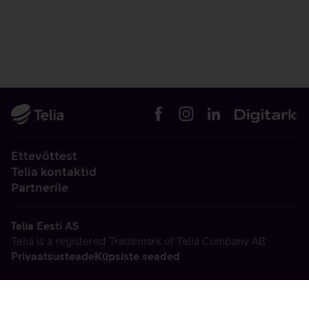
Ettevõttest
Telia kontaktid
Partnerile
Telia Eesti AS
Telia is a registered Trademark of Telia Company AB
Privaatsusteade
Küpsiste seaded