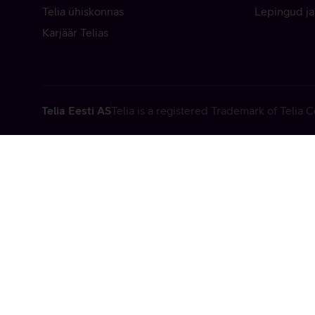
Telia ühiskonnas
Lepingud ja
Karjäär Telias
Telia Eesti AS
Telia is a registered Trademark of Telia
Vabandame, t