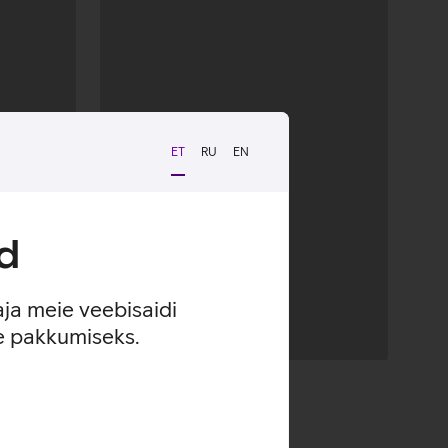
ET
RU
EN
d
aja meie veebisaidi
se pakkumiseks.
Andmete
laadimine