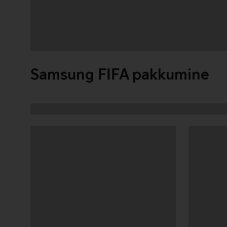
Andmete
laadimine
Samsung FIFA pakkumine
Andmete
laadimine