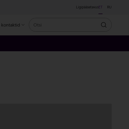
Ligipääsetavus
ET
RU
Otsi
a kontaktid
Otsin