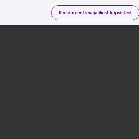
Keeldun mittevajalikest küpsistest