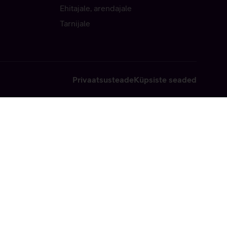
Ehitajale, arendajale
Tarnijale
Privaatsusteade
Küpsiste seaded