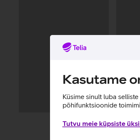
Kasutame om
Küsime sinult luba sellist
põhifunktsioonide toimimi
Andmete
Andmete
Tutvu meie küpsiste üksik
laadimine
laadimine