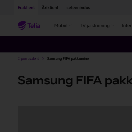
Liigu edasi põhisisu juurde
Ligipääsetavus
Eraklient
Äriklient
Iseteenindus
Mobiil
TV ja striiming
Inte
E-poe avaleht
Samsung FIFA pakkumine
Samsung FIFA pak