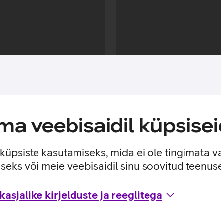
a veebisaidil küpsisei
e küpsiste kasutamiseks, mida ei ole tingimata v
seks või meie veebisaidil sinu soovitud teenu
Andmete
asjalike kirjelduste ja reeglitega
laadimine