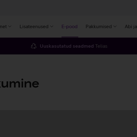
rnet
Lisateenused
E-pood
Pakkumised
Abi j
Uuskasutatud seadmed
Telias
kumine