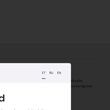
ET
RU
EN
äb ekraan vaid 2,3 cm kaugusele seinast, pakkudes
ele. Kallutusmehhanism võimaldab ekraani nurka täpselt
d