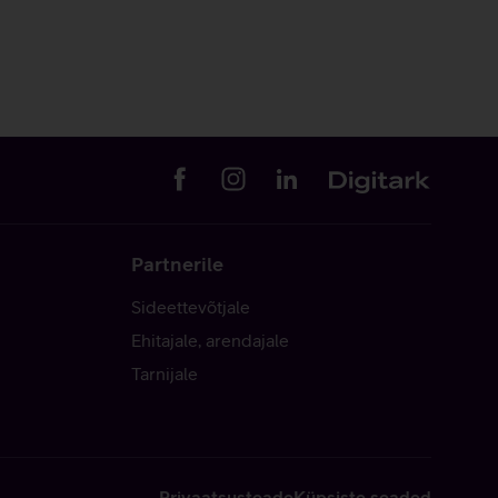
Partnerile
Sideettevõtjale
Ehitajale, arendajale
Tarnijale
Privaatsusteade
Küpsiste seaded