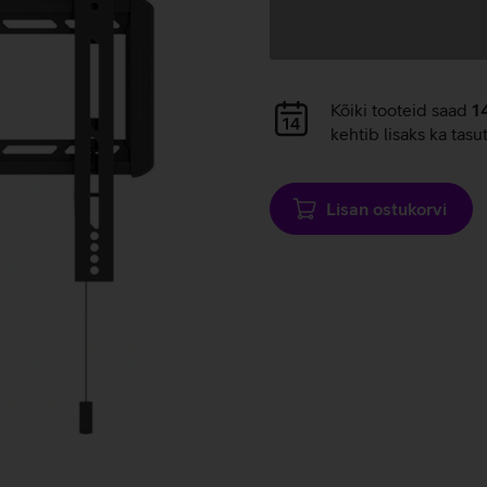
Andmete
laadimine
Andmete
Kõiki tooteid saad
1
laadimine
kehtib lisaks ka tasu
Lisan ostukorvi