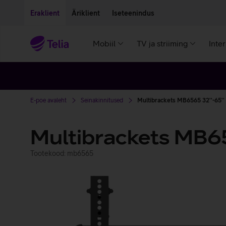
Liigu edasi põhisisu juurde
Ligipääsetavus
Eraklient
Äriklient
Iseteenindus
Mobiil
TV ja striiming
Inte
E-poe avaleht
Seinakinnitused
Multibrackets MB6565 32''-65''
Multibrackets MB65
Tootekood: mb6565