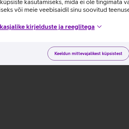
e küpsiste kasutamiseks, mida ei ole tingimata v
brackets MB6565_EST
seks või meie veebisaidil sinu soovitud teenu
 ja kasutusviisidega tootja kodulehel
asjalike kirjelduste ja reeglitega
Keeldun mittevajalikest küpsistest