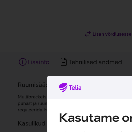
Lisan võrdlusesse
Lisainfo
Tehnilised andmed
Lisainfo
Ruumisäästlik kallutatav seinakinnitus kuni
Multibrackets seinakinnitus, mis sobib 32’’-65’’ teleri
puhast ja ruumisäästliku paigalduslahendust ning säilit
reguleerida. Magnetkinnitusega allatõmmatavad rihma
Kasutame om
Kasulikud lingid