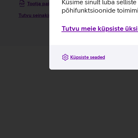
Küsime sinult luba sellist
Tootja paigaldusjuhend seinakinnitusele Multi
põhifunktsioonide toimimi
Tutvu seinakinnituse Multibrackets MB6565 omaduste
Tutvu meie küpsiste üksik
Küpsiste seaded