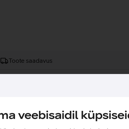
Toote saadavus
 65’’ telerile.
tele, mille kandevõime on kuni 50 kg. Tänu madalale profiilile jä
ades samal ajal hea ligipääsu kaablitele ja piisava õhu liikumis
d muudavad paigaldamise ja ekraani eemaldamise lihtsaks.
a veebisaidil küpsisei