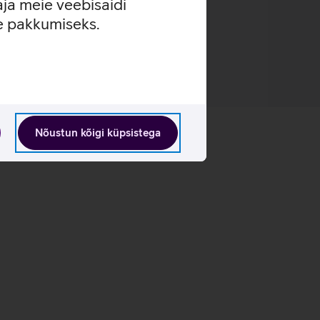
aja meie veebisaidi
se pakkumiseks.
Nõustun kõigi küpsistega