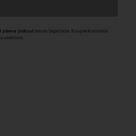
4 päeva jooksul
tasuta tagastada. Kuupakkumistele
ta saatmine.