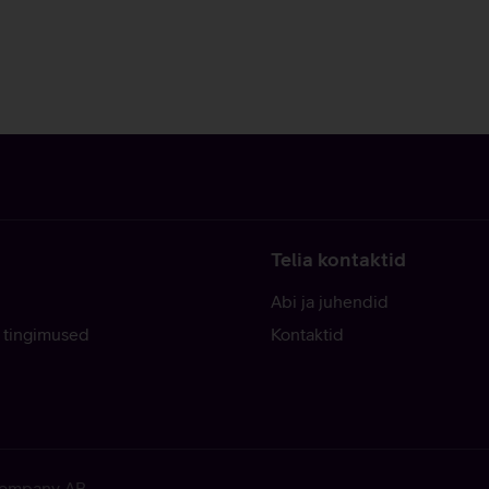
Telia kontaktid
Abi ja juhendid
 tingimused
Kontaktid
 Company AB