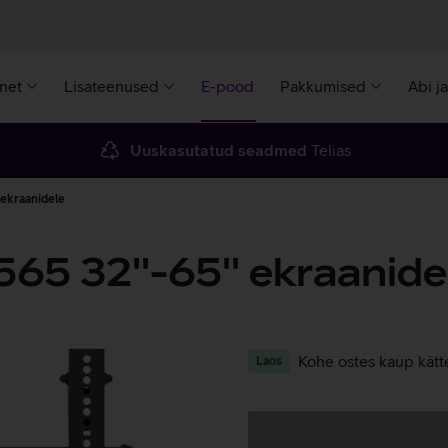
rnet
Lisateenused
E-pood
Pakkumised
Abi j
Uuskasutatud seadmed
Telias
 ekraanidele
65 32''-65'' ekraanide
Kohe ostes kaup kätt
Laos