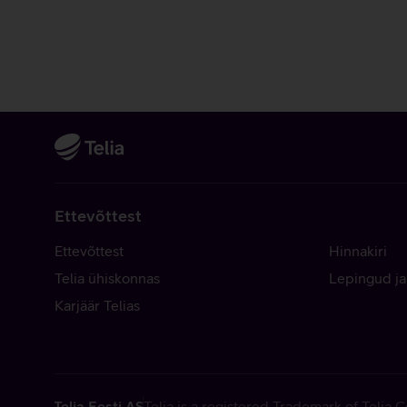
Ettevõttest
Ettevõttest
Hinnakiri
Telia ühiskonnas
Lepingud ja
Karjäär Telias
Telia Eesti AS
Telia is a registered Trademark of Telia