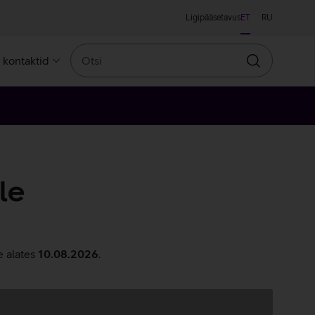
Ligipääsetavus
ET
RU
Otsi
a kontaktid
Otsin
le
e alates
10.08.2026
.