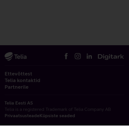
Ettevõttest
Telia kontaktid
Partnerile
Telia Eesti AS
Telia is a registered Trademark of Telia Company AB
Privaatsusteade
Küpsiste seaded