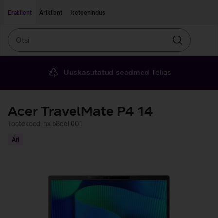
Liigu edasi põhisisu juurde
Ligipääsetavus
Eraklient
Äriklient
Iseteenindus
Otsi
Otsin
Uuskasutatud seadmed
Telias
Acer TravelMate P4 14
Tootekood: nx.b8eel.001
Äri