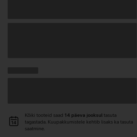
Andmete
laadimine
Kampaania
Andmete
pakkumised:
laadimine
Andmete
Kõiki tooteid saad
14 päeva jooksul
tasuta
laadimine
tagastada. Kuupakkumistele kehtib lisaks ka tasuta
saatmine.