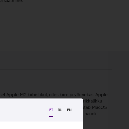
ta saatmine.
l Apple M2 kiibistikul, olles kiire ja võimekas. Apple
lu ja 256 GB mahuga SSD ketas pakuvad rikkalikku
estvus, mis on kuni 18 tundi. Sülearvuti töötab MacOS
ET
RU
EN
ad tehtud. Surfa internetis, mängi mänge ja naudi