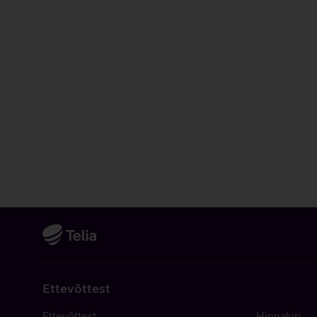
Ettevõttest
Ettevõttest
Hinnakiri