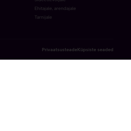
Ehitajale, arendajale
Tarnijale
Privaatsusteade
Küpsiste seaded