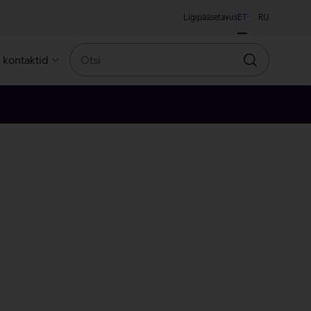
Ligipääsetavus
ET
RU
Otsi
a kontaktid
Otsin