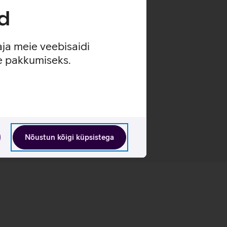
d
aja meie veebisaidi
se pakkumiseks.
Nõustun kõigi küpsistega