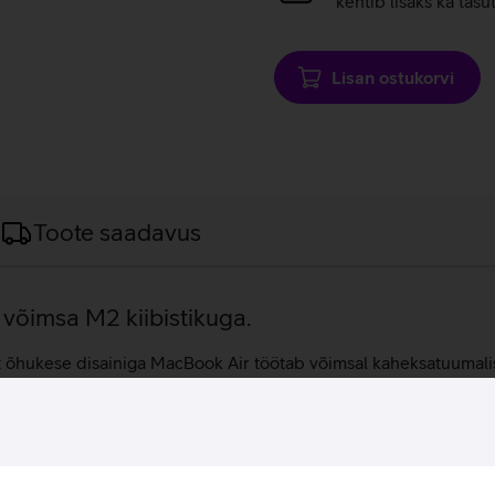
kehtib lisaks ka tasu
Lisan ostukorvi
Toote saadavus
võimsa M2 kiibistikuga.
t õhukese disainiga MacBook Air töötab võimsal kaheksatuumalise
töötlused ja mängud viia täiesti uuele tasemele. 16 GB põhimä
le rakendustele. Apple MacBook Air M2 sülearvutil on pikk aku k
ülearvuti hoolitseb selle eest, et kõik sulle olulised tööd saav