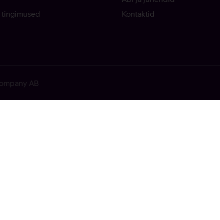
 tingimused
Kontaktid
 Company AB
ekkis