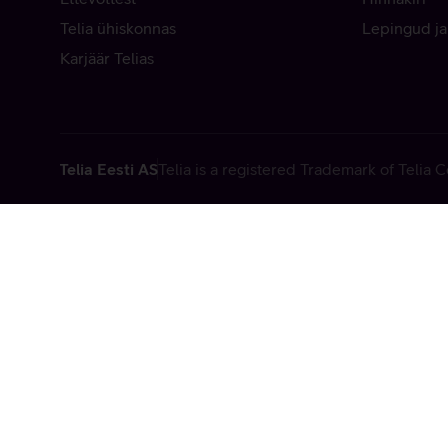
Telia ühiskonnas
Lepingud ja
Karjäär Telias
Telia Eesti AS
Telia is a registered Trademark of Telia
Vabandame, t