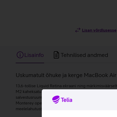
Lisan võrdlusesse
Lisainfo
Tehnilised andmed
Lisainfo
Uskumatult õhuke ja kerge MacBook Air 
13,6-tollise Liquid Retina ekraani ning märkimisväärsel
M2 kaheksatuumaline kiip võimaldab suuremad graafika
salvestusruumi sinu piltidele, videotele ning arvukate
Monterey operatsioonisüsteemil. 13,6-tollise ekraaniga s
meelelahutust igal pool.