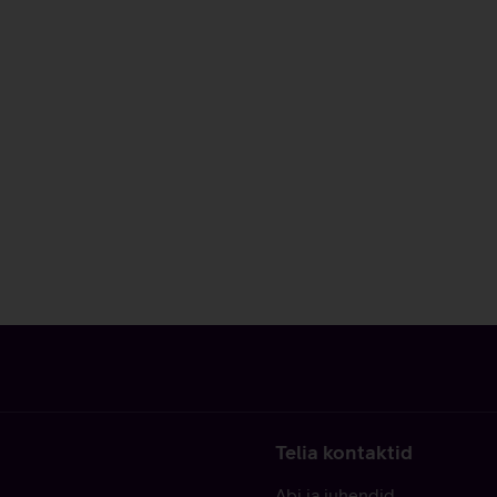
Telia kontaktid
Abi ja juhendid