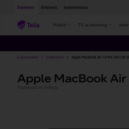
Liigu edasi põhisisu juurde
Ligipääsetavus
Eraklient
Äriklient
Iseteenindus
Mobiil
TV ja striiming
Inte
E-poe avaleht
Sülearvutid
Apple MacBook Air 13 M2 256 GB (
Apple MacBook Air
Tootekood: mc7x4ks/a