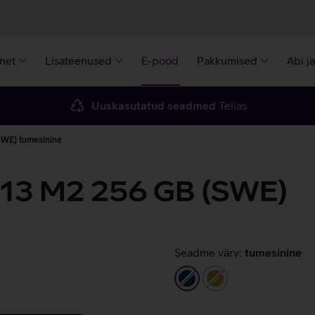
rnet
Lisateenused
E-pood
Pakkumised
Abi j
Uuskasutatud seadmed
Telias
SWE) tumesinine
 13 M2 256 GB (SWE)
Seadme värv:
tumesinine
tumesinine
kuldne