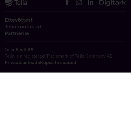
Ettevõttest
Telia kontaktid
Partnerile
Telia Eesti AS
Telia is a registered Trademark of Telia Company AB
Privaatsusteade
Küpsiste seaded