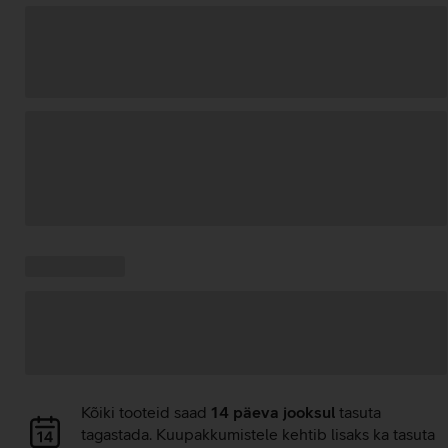
Andmete
laadimine
Kampaania
Andmete
pakkumised:
laadimine
Andmete
Kõiki tooteid saad
14 päeva jooksul
tasuta
laadimine
tagastada. Kuupakkumistele kehtib lisaks ka tasuta