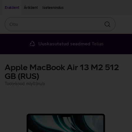
Liigu edasi põhisisu juurde
Ligipääsetavus
Eraklient
Äriklient
Iseteenindus
Otsi
Otsin
Uuskasutatud seadmed
Telias
Apple MacBook Air 13 M2 512
GB (RUS)
Tootekood: mly03ru/a