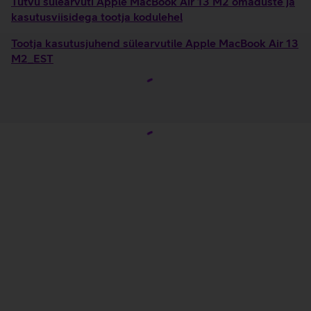
Tutvu sülearvuti Apple MacBook Air 13 M2 omaduste ja
kasutusviisidega tootja kodulehel
Tootja kasutusjuhend sülearvutile Apple MacBook Air 13
M2_EST