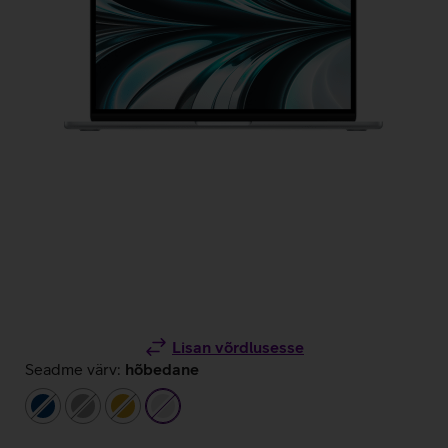
Lisan võrdlusesse
Seadme värv:
hõbedane
tumesinine
hall
kuldne
hõbedane