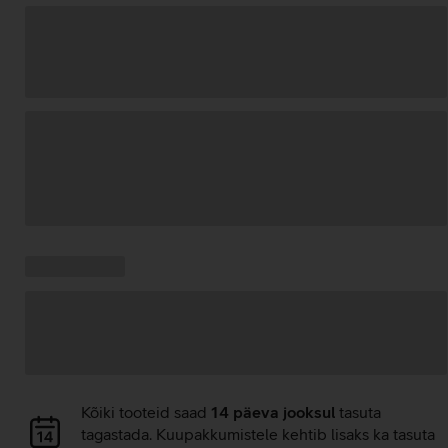
Andmete
laadimine
Kampaania
Andmete
pakkumised:
laadimine
Andmete
Kõiki tooteid saad
14 päeva jooksul
tasuta
laadimine
tagastada. Kuupakkumistele kehtib lisaks ka tasuta