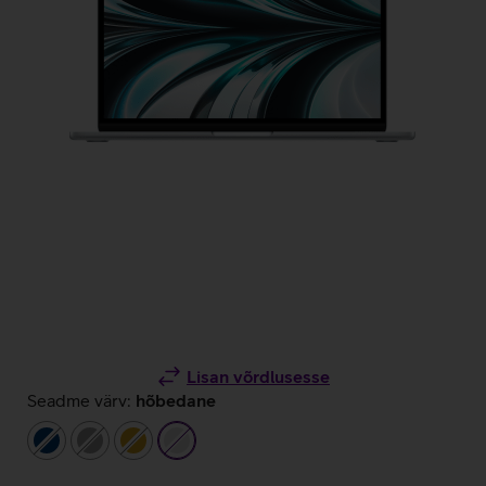
Lisan võrdlusesse
Seadme värv:
hõbedane
tumesinine
hall
kuldne
hõbedane