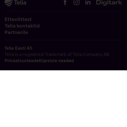
Ettevõttest
Telia kontaktid
Partnerile
Telia Eesti AS
Telia is a registered Trademark of Telia Company AB
Privaatsusteade
Küpsiste seaded