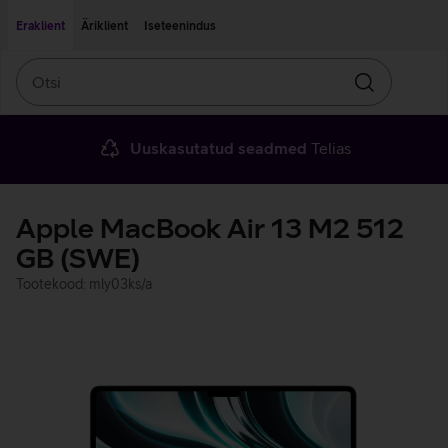
Liigu edasi põhisisu juurde
Ligipääsetavus
Eraklient
Äriklient
Iseteenindus
Otsi
Otsin
Uuskasutatud seadmed
Telias
Apple MacBook Air 13 M2 512
GB (SWE)
Tootekood: mly03ks/a