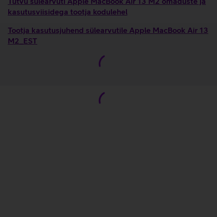
Tutvu sülearvuti Apple MacBook Air 13 M2 omaduste ja
kasutusviisidega tootja kodulehel
Tootja kasutusjuhend sülearvutile Apple MacBook Air 13
M2_EST