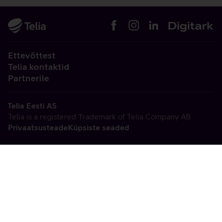
Ettevõttest
Telia kontaktid
Partnerile
Telia Eesti AS
Telia is a registered Trademark of Telia Company AB
Privaatsusteade
Küpsiste seaded