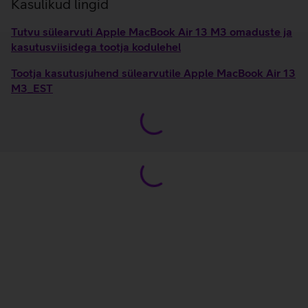
Kasulikud lingid
Tutvu sülearvuti Apple MacBook Air 13 M3 omaduste ja
kasutusviisidega tootja kodulehel
Tootja kasutusjuhend sülearvutile Apple MacBook Air 13
M3_EST