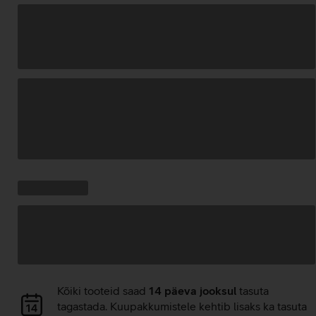
Andmete
laadimine
Kampaania
Andmete
pakkumised:
laadimine
Andmete
Kõiki tooteid saad
14 päeva jooksul
tasuta
laadimine
tagastada. Kuupakkumistele kehtib lisaks ka tasuta