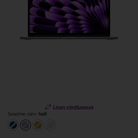
Lisan võrdlusesse
Seadme värv:
hall
tumesinine
hall
kuldne
hõbedane