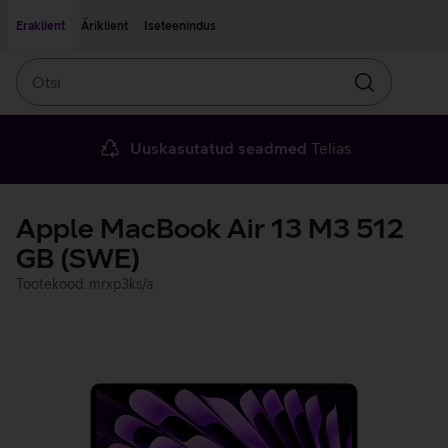
Liigu edasi põhisisu juurde
Ligipääsetavus
Eraklient
Äriklient
Iseteenindus
Otsi
Otsin
Uuskasutatud seadmed
Telias
Apple MacBook Air 13 M3 512
GB (SWE)
Tootekood: mrxp3ks/a