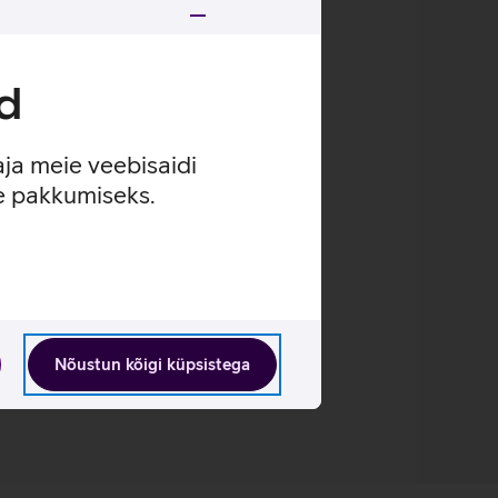
uvada.
d
urepärase videokõnede kvaliteedi.
olmemõõtmelise helipildiga.
aja meie veebisaidi
se pakkumiseks.
Nõustun kõigi küpsistega