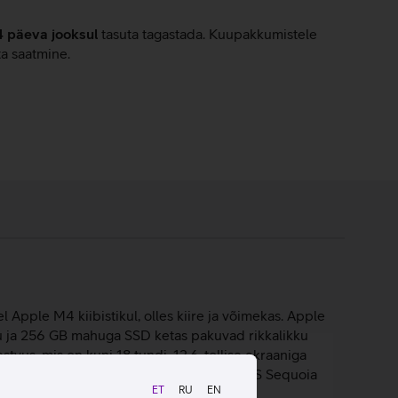
4 päeva jooksul
tasuta tagastada. Kuupakkumistele
ta saatmine.
Apple M4 kiibistikul, olles kiire ja võimekas. Apple
u ja 256 GB mahuga SSD ketas pakuvad rikkalikku
tvus, mis on kuni 18 tundi. 13,6-tollise ekraaniga
elahutust igal pool. Sülearvuti töötab macOS Sequoia
ET
RU
EN