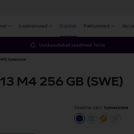
rnet
Lisateenused
E-pood
Pakkumised
Abi j
Uuskasutatud seadmed
Telias
SWE) tumesinine
 13 M4 256 GB (SWE)
Seadme värv:
tumesinine
tumesinine
helesinine
kuldne
hõbeda