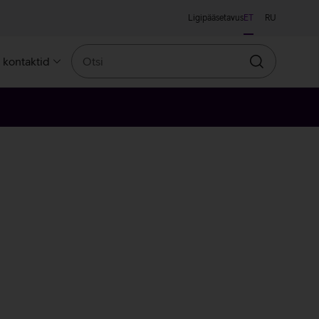
Ligipääsetavus
ET
RU
Otsi
a kontaktid
Otsin
ne