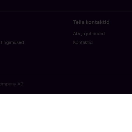
Telia kontaktid
Abi ja juhendid
 tingimused
Kontaktid
 Company AB