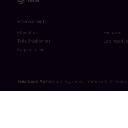
Ettevõttest
Ettevõttest
Hinnakiri
Telia ühiskonnas
Lepingud ja
Karjäär Telias
Telia Eesti AS
Telia is a registered Trademark of Telia