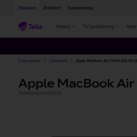
Liigu edasi põhisisu juurde
Ligipääsetavus
Eraklient
Äriklient
Iseteenindus
Mobiil
TV ja striiming
Inte
E-poe avaleht
Sülearvutid
Apple MacBook Air 13 M4 256 GB (
Apple MacBook Air
Tootekood: mw123ks/a