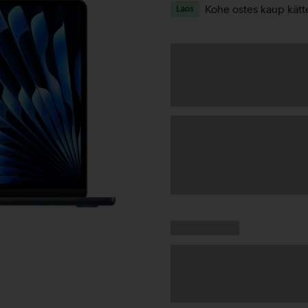
Kohe ostes kaup kätt
Laos
Andmete
laadimine
Kampaania
Andmete
pakkumised:
laadimine