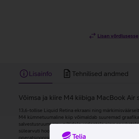
Lisan võrdlusesse
Lisainfo
Tehnilised andmed
Lisainfo
Võimsa ja kiire M4 kiibiga MacBook Air s
13,6-tollise Liquid Retina ekraani ning märkimisväärse
M4 kümnetuumaline kiip võimaldab suuremad graafikatö
salvestusruumi sinu piltidele, videotele ning arvukatel
sülearvuti hoolitseb selle eest, et kõik sulle olulised
operatsioonisüsteemil.