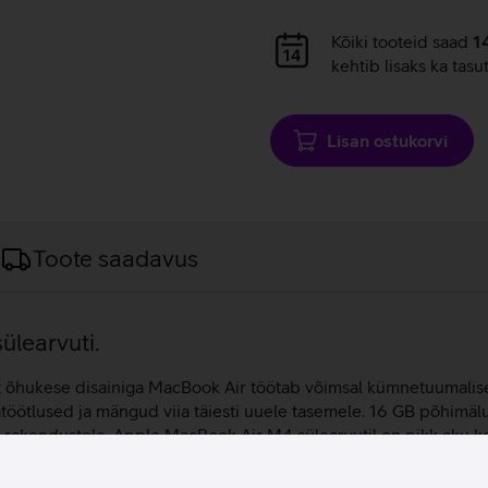
Andmete
Kõiki tooteid saad
1
laadimine
kehtib lisaks ka tasu
Lisan ostukorvi
Toote saadavus
ülearvuti.
lt õhukese disainiga MacBook Air töötab võimsal kümnetuumalisel 
ötlused ja mängud viia täiesti uuele tasemele. 16 GB põhimäl
e rakendustele. Apple MacBook Air M4 sülearvutil on pikk aku kes
 tööd saavad tehtud. Surfa internetis, mängi mänge ja naudi meel