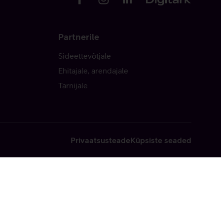
Partnerile
Sideettevõtjale
Ehitajale, arendajale
Tarnijale
Privaatsusteade
Küpsiste seaded