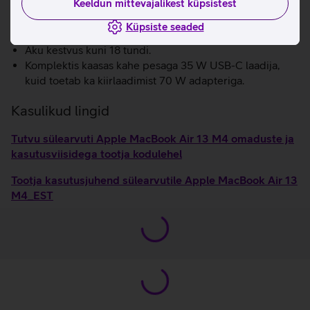
Keeldun mittevajalikest küpsistest
Atmos tehnoloogiaga, et saaksid muusikat ja filme
nautida kolmemõõtmelise helipildiga.
Küpsiste seaded
Kiire WiFi 6E.
Aku kestvus kuni 18 tundi.
Komplektis kaasas kahe pesaga 35 W USB-C laadija,
kuid toetab ka kiirlaadimist 70 W adapteriga.
Kasulikud lingid
Tutvu sülearvuti Apple MacBook Air 13 M4 omaduste ja
kasutusviisidega tootja kodulehel
Tootja kasutusjuhend sülearvutile Apple MacBook Air 13
M4_EST