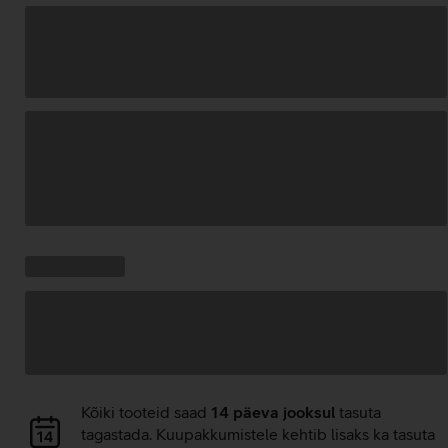
Andmete
laadimine
Kampaania
Andmete
pakkumised:
laadimine
Andmete
Kõiki tooteid saad
14 päeva jooksul
tasuta
laadimine
tagastada. Kuupakkumistele kehtib lisaks ka tasuta