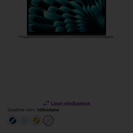
Lisan võrdlusesse
Seadme värv:
hõbedane
tumesinine
helesinine
kuldne
hõbedane