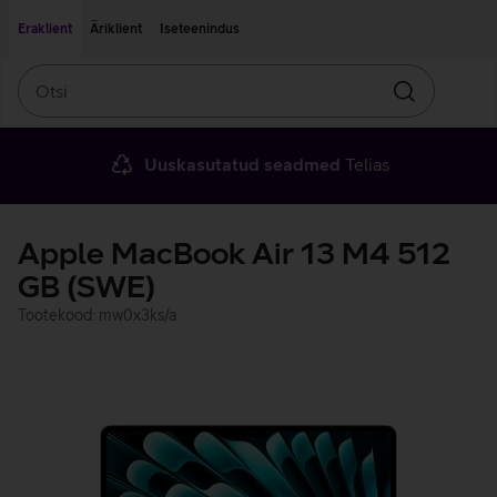
Liigu edasi põhisisu juurde
Ligipääsetavus
Eraklient
Äriklient
Iseteenindus
Otsi
Otsin
Uuskasutatud seadmed
Telias
Apple MacBook Air 13 M4 512
GB (SWE)
Tootekood: mw0x3ks/a