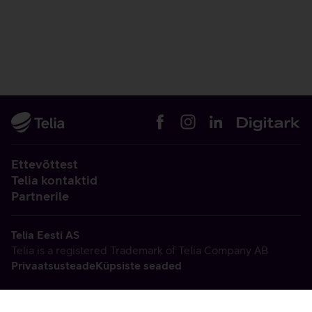
Ettevõttest
Telia kontaktid
Partnerile
Telia Eesti AS
Telia is a registered Trademark of Telia Company AB
Privaatsusteade
Küpsiste seaded