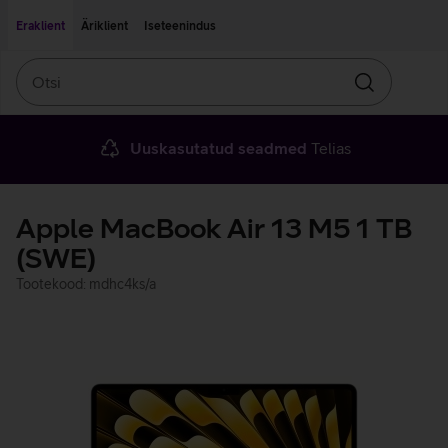
Liigu edasi põhisisu juurde
Ligipääsetavus
Eraklient
Äriklient
Iseteenindus
Otsi
Otsin
Uuskasutatud seadmed
Telias
Apple MacBook Air 13 M5 1 TB
(SWE)
Tootekood: mdhc4ks/a