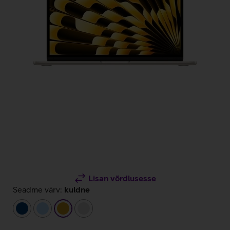
Lisan võrdlusesse
Seadme värv:
kuldne
tumesinine
helesinine
kuldne
hõbedane