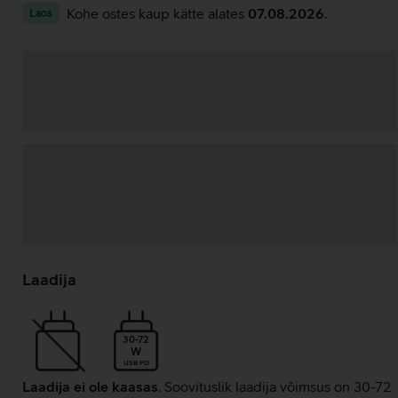
Kohe ostes kaup kätte alates
07.08.2026
.
Laos
Andmete
laadimine
Laadija
30-72
W
USB PD
Laadija ei ole kaasas
. Soovituslik laadija võimsus on 30-72