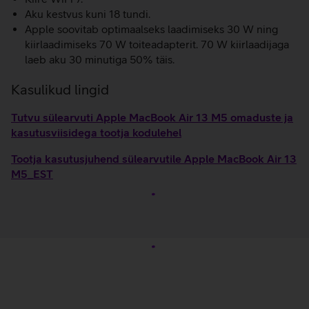
Aku kestvus kuni 18 tundi.
Apple soovitab optimaalseks laadimiseks 30 W ning
kiirlaadimiseks 70 W toiteadapterit. 70 W kiirlaadijaga
laeb aku 30 minutiga 50% täis.
Kasulikud lingid
Tutvu sülearvuti Apple MacBook Air 13 M5 omaduste ja
kasutusviisidega tootja kodulehel
Tootja kasutusjuhend sülearvutile Apple MacBook Air 13
M5_EST