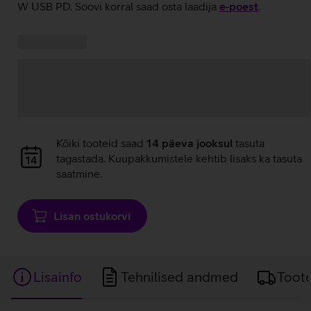
W USB PD. Soovi korral saad osta laadija
e‑poest
.
Kampaania
Andmete
pakkumised:
laadimine
Andmete
Kõiki tooteid saad
14 päeva jooksul
tasuta
laadimine
tagastada. Kuupakkumistele kehtib lisaks ka tasuta
saatmine.
Lisan ostukorvi
Lisainfo
Tehnilised andmed
Toot