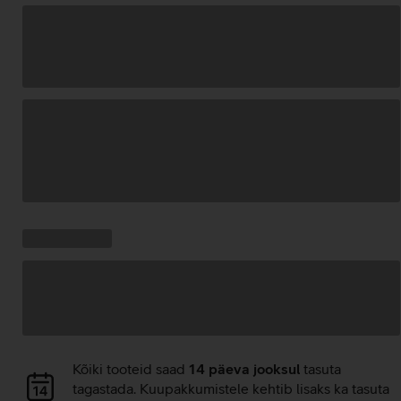
Andmete
laadimine
Kampaania
Andmete
pakkumised:
laadimine
Andmete
Kõiki tooteid saad
14 päeva jooksul
tasuta
laadimine
tagastada. Kuupakkumistele kehtib lisaks ka tasuta