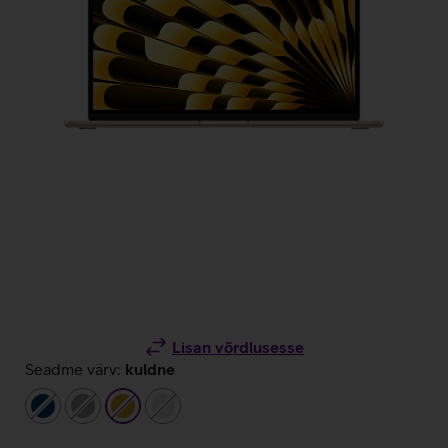
Lisan võrdlusesse
Seadme värv:
kuldne
tumesinine
hall
kuldne
hõbedane