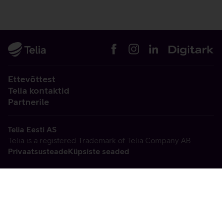
Ettevõttest
Telia kontaktid
Partnerile
Telia Eesti AS
Telia is a registered Trademark of Telia Company AB
Privaatsusteade
Küpsiste seaded