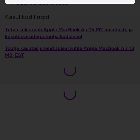
Aku kestvus kuni 18 tundi.
Kasulikud lingid
Tutvu sülearvuti Apple MacBook Air 15 M2 omaduste ja
kasutusviisidega tootja kodulehel
Tootja kasutusjuhend sülearvutile Apple MacBook Air 13
M2_EST