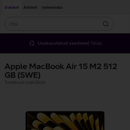
Liigu edasi põhisisu juurde
Ligipääsetavus
Eraklient
Äriklient
Iseteenindus
Otsi
Otsin
Uuskasutatud seadmed
Telias
Apple MacBook Air 15 M2 512
GB (SWE)
Tootekood: mqkv3ks/a