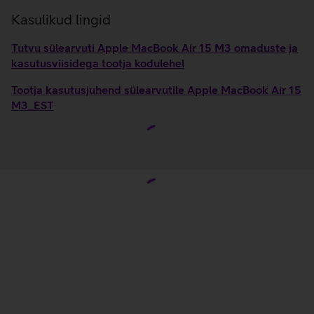
Kasulikud lingid
Tutvu sülearvuti Apple MacBook Air 15 M3 omaduste ja
kasutusviisidega tootja kodulehel
Tootja kasutusjuhend sülearvutile Apple MacBook Air 15
M3_EST