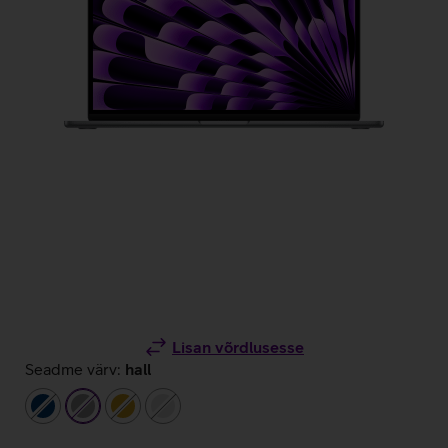
Lisan võrdlusesse
Seadme värv:
hall
tumesinine
hall
kuldne
hõbedane