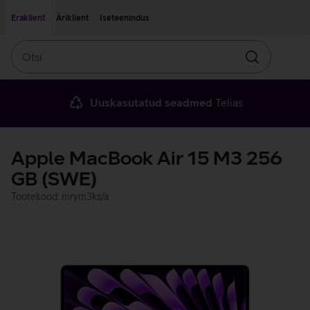
Liigu edasi põhisisu juurde
Ligipääsetavus
Eraklient
Äriklient
Iseteenindus
Otsi
Otsin
Uuskasutatud seadmed
Telias
Apple MacBook Air 15 M3 256
GB (SWE)
Tootekood: mrym3ks/a