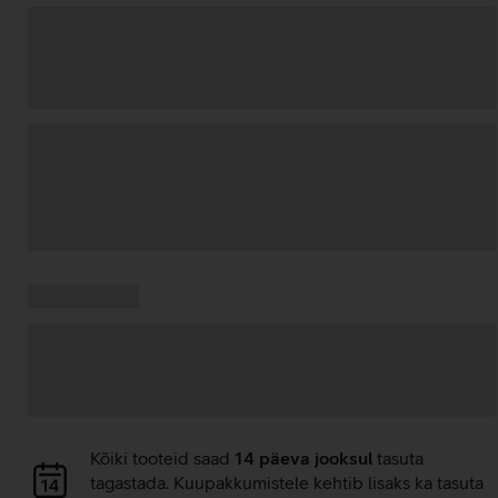
Andmete
laadimine
Kampaania
Andmete
pakkumised:
laadimine
Andmete
Kõiki tooteid saad
14 päeva jooksul
tasuta
laadimine
tagastada. Kuupakkumistele kehtib lisaks ka tasuta