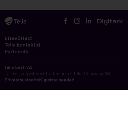
Ettevõttest
Telia kontaktid
Partnerile
Telia Eesti AS
Telia is a registered Trademark of Telia Company AB
Privaatsusteade
Küpsiste seaded