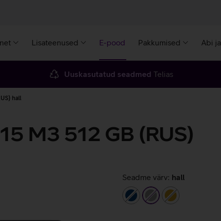
rnet
Lisateenused
E-pood
Pakkumised
Abi j
Uuskasutatud seadmed
Telias
US) hall
 15 M3 512 GB (RUS)
Seadme värv:
hall
tumesinine
hall
kuldne