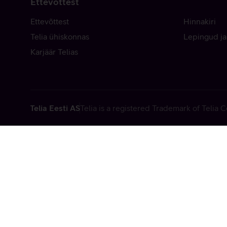
Ettevõttest
Ettevõttest
Hinnakiri
Telia ühiskonnas
Lepingud ja
Karjäär Telias
Telia Eesti AS
Telia is a registered Trademark of Telia