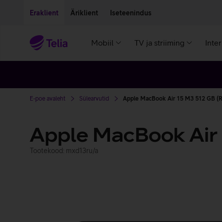
Liigu edasi põhisisu juurde
Ligipääsetavus
Eraklient
Äriklient
Iseteenindus
Mobiil
TV ja striiming
Inte
E-poe avaleht
Sülearvutid
Apple MacBook Air 15 M3 512 GB (R
Apple MacBook Air
Tootekood: mxd13ru/a