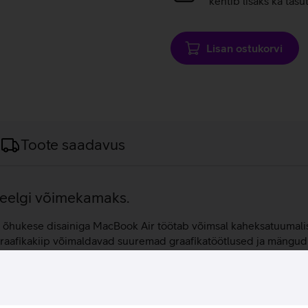
kehtib lisaks ka tasu
Lisan ostukorvi
Toote saadavus
veelgi võimekamaks.
t õhukese disainiga MacBook Air töötab võimsal kaheksatuumalise
aafikakiip võimaldavad suuremad graafikatöötlused ja mängud v
 kuni kaks välist kuvarit. 16 GB põhimälu ja 512 GB mahuga SSD 
ir M3 sülearvutil on pikk aku kestvus, mis on kuni 18 tundi. 15,3
s, mängi mänge ja naudi meelelahutust igal pool.