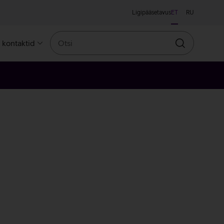
Ligipääsetavus
ET
RU
Otsi
a kontaktid
Otsin