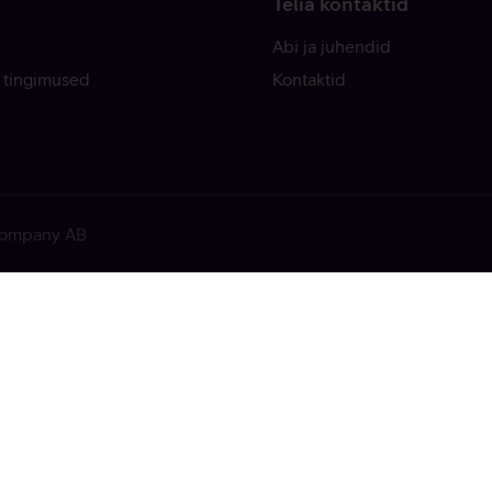
Telia kontaktid
Abi ja juhendid
 tingimused
Kontaktid
 Company AB