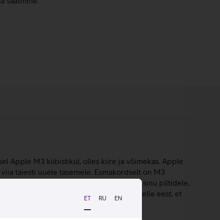
ta saatmine.
l Apple M3 kiibistikul, olles kiire ja võimekas. Apple
iia täiesti uuele tasemele. Esmakordselt on M3
ketas pakuvad rikkalikku salvestusruumi sinu piltidele,
-tollise ekraaniga sülearvuti hoolitseb selle eest, et
ET
RU
EN