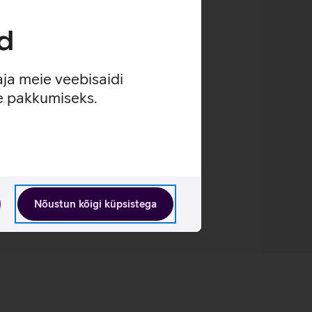
d
aja meie veebisaidi
se pakkumiseks.
Nõustun kõigi küpsistega