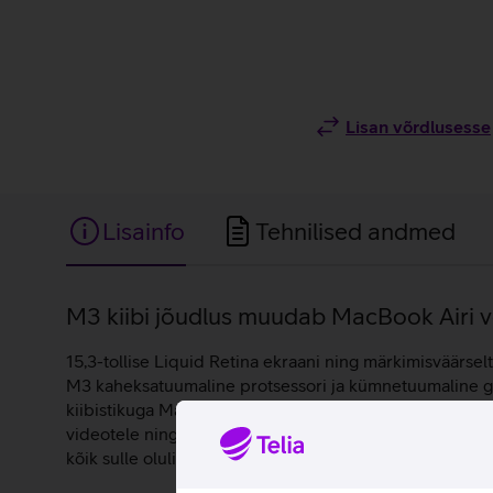
Lisan võrdlusesse
Lisainfo
Tehnilised andmed
Lisainfo
M3 kiibi jõudlus muudab MacBook Airi 
15,3-tollise Liquid Retina ekraani ning märkimisväärsel
M3 kaheksatuumaline protsessori ja kümnetuumaline gr
kiibistikuga MacBook Air arvutiga võimalik ühendada ka
videotele ning arvukatele rakendustele. Apple MacBook A
kõik sulle olulised tööd saavad tehtud. Surfa interneti