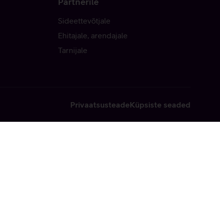
Partnerile
Sideettevõtjale
Ehitajale, arendajale
Tarnijale
Privaatsusteade
Küpsiste seaded