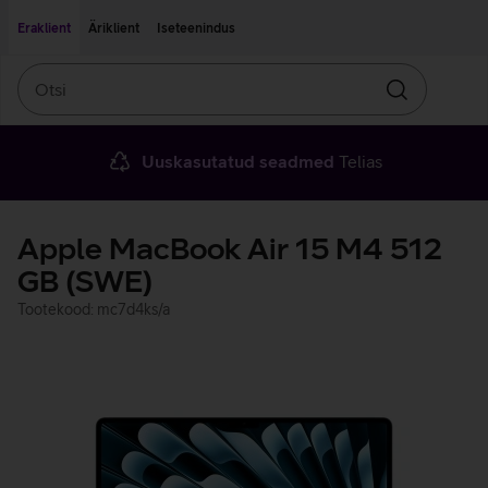
Liigu edasi põhisisu juurde
Ligipääsetavus
Eraklient
Äriklient
Iseteenindus
Otsi
Otsin
Uuskasutatud seadmed
Telias
Apple MacBook Air 15 M4 512
GB (SWE)
Tootekood: mc7d4ks/a