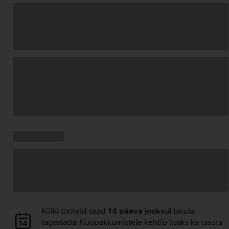
Andmete
laadimine
Kampaania
Andmete
pakkumised:
laadimine
Andmete
Kõiki tooteid saad
14 päeva jooksul
tasuta
laadimine
tagastada. Kuupakkumistele kehtib lisaks ka tasuta