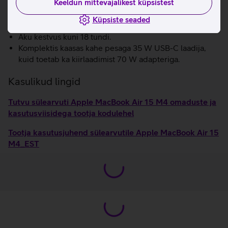
Keeldun mittevajalikest küpsistest
Atmos tehnoloogiaga, et saaksid muusikat ja filme
nautida kolmemõõtmelise helipildiga.
Küpsiste seaded
Kiire WiFi 6E.
Aku kestvus kuni 18 tundi.
Komplektis kaasas kahe pesaga 35 W USB-C laadija,
kuid toetab ka kiirlaadimist 70 W adapteriga.
Kasulikud lingid
Tutvu sülearvuti Apple MacBook Air 15 M4 omaduste ja
kasutusviisidega tootja kodulehel
Tootja kasutusjuhend sülearvutile Apple MacBook Air 15
M4_EST