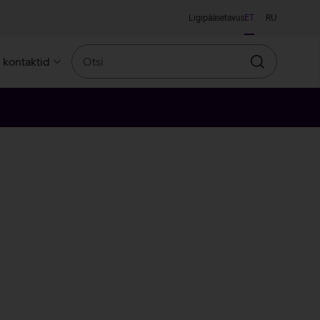
Ligipääsetavus
ET
RU
Otsi
a kontaktid
Otsin
ne