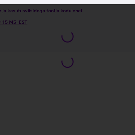
ja kasutusviisidega tootja kodulehel
ir 15 M5_EST