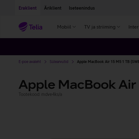
Liigu edasi põhisisu juurde
Ligipääsetavus
Eraklient
Äriklient
Iseteenindus
Mobiil
TV ja striiming
Inte
E-poe avaleht
Sülearvutid
Apple MacBook Air 15 M5 1 TB (SWE
Apple MacBook Air
Tootekood: mdve4ks/a