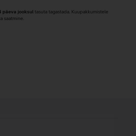
4 päeva jooksul
tasuta tagastada. Kuupakkumistele
ta saatmine.