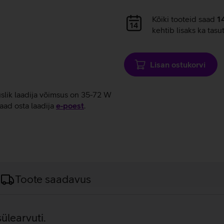
Andmete
Kõiki tooteid saad
1
laadimine
kehtib lisaks ka tasu
Lisan ostukorvi
uslik laadija võimsus on 35-72 W
aad osta laadija
e‑poest
.
Toote saadavus
ülearvuti.