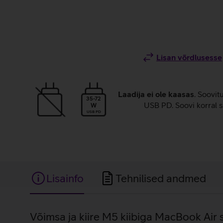
Lisan võrdlusesse
Laadija ei ole kaasas
. Soovit
35-72
USB PD. Soovi korral s
W
USB PD
Lisainfo
Tehnilised andmed
Lisainfo
Võimsa ja kiire M5 kiibiga MacBook Air s