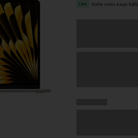
Kohe ostes kaup kätt
Laos
Andmete
laadimine
Kampaania
Andmete
pakkumised:
laadimine