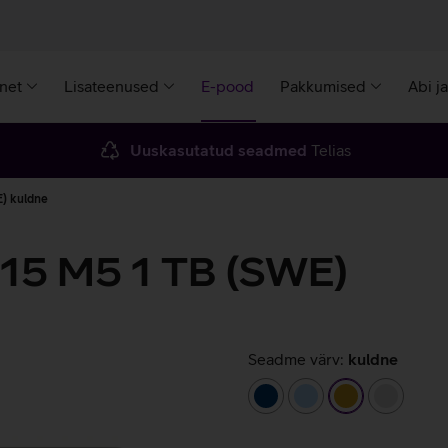
rnet
Lisateenused
E-pood
Pakkumised
Abi j
Uuskasutatud seadmed
Telias
) kuldne
 15 M5 1 TB (SWE)
Seadme värv:
kuldne
tumesinine
helesinine
kuldne
hõbeda