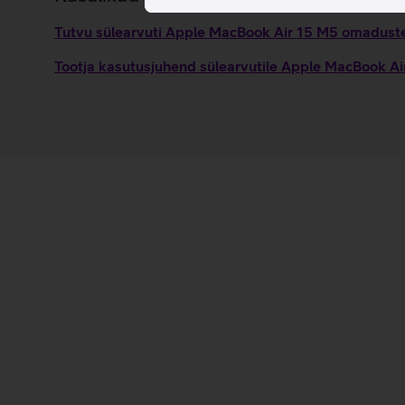
Tutvu sülearvuti Apple MacBook Air 15 M5 omaduste 
Tootja kasutusjuhend sülearvutile Apple MacBook A