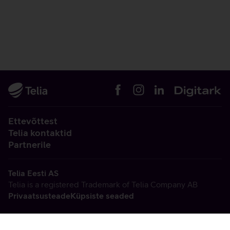
Ettevõttest
Telia kontaktid
Partnerile
Telia Eesti AS
Telia is a registered Trademark of Telia Company AB
Privaatsusteade
Küpsiste seaded