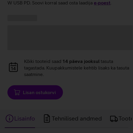
W USB PD. Soovi korral saad osta laadija
e‑poest
.
Kampaania
Andmete
pakkumised:
laadimine
Andmete
Kõiki tooteid saad
14 päeva jooksul
tasuta
laadimine
tagastada. Kuupakkumistele kehtib lisaks ka tasuta
saatmine.
Lisan ostukorvi
Lisainfo
Tehnilised andmed
Toot