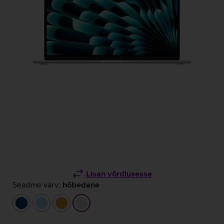
Lisan võrdlusesse
Seadme värv:
hõbedane
tumesinine
helesinine
kuldne
hõbedane