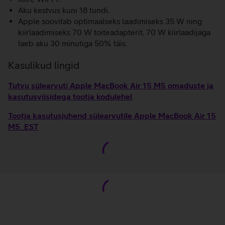
Aku kestvus kuni 18 tundi.
Apple soovitab optimaalseks laadimiseks 35 W ning
kiirlaadimiseks 70 W toiteadapterit. 70 W kiirlaadijaga
laeb aku 30 minutiga 50% täis.
Kasulikud lingid
Tutvu sülearvuti Apple MacBook Air 15 M5 omaduste ja
kasutusviisidega tootja kodulehel
Tootja kasutusjuhend sülearvutile Apple MacBook Air 15
M5_EST