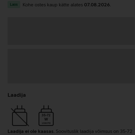
Kohe ostes kaup kätte alates
07.08.2026
.
Laos
Andmete
laadimine
Laadija
35-72
W
USB PD
Laadija ei ole kaasas
. Soovituslik laadija võimsus on 35-72