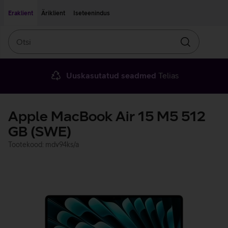
Liigu edasi põhisisu juurde
Ligipääsetavus
Eraklient
Äriklient
Iseteenindus
Otsi
Otsin
Uuskasutatud seadmed
Telias
Apple MacBook Air 15 M5 512
GB (SWE)
Tootekood: mdv94ks/a