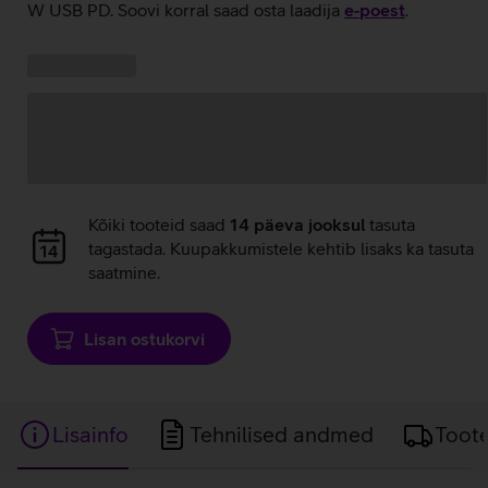
W USB PD. Soovi korral saad osta laadija
e‑poest
.
Kampaania
Andmete
pakkumised:
laadimine
Andmete
Kõiki tooteid saad
14 päeva jooksul
tasuta
laadimine
tagastada. Kuupakkumistele kehtib lisaks ka tasuta
saatmine.
Lisan ostukorvi
Lisainfo
Tehnilised andmed
Toot