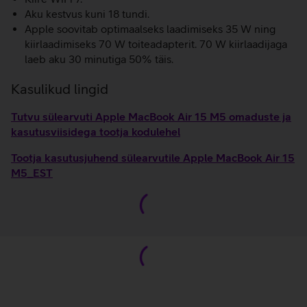
Aku kestvus kuni 18 tundi.
Apple soovitab optimaalseks laadimiseks 35 W ning
kiirlaadimiseks 70 W toiteadapterit. 70 W kiirlaadijaga
laeb aku 30 minutiga 50% täis.
Kasulikud lingid
Tutvu sülearvuti Apple MacBook Air 15 M5 omaduste ja
kasutusviisidega tootja kodulehel
Tootja kasutusjuhend sülearvutile Apple MacBook Air 15
M5_EST