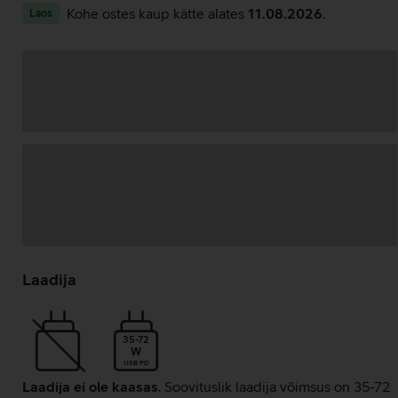
Kohe ostes kaup kätte alates
11.08.2026
.
Laos
Andmete
laadimine
Laadija
35-72
W
USB PD
Laadija ei ole kaasas
. Soovituslik laadija võimsus on 35-72