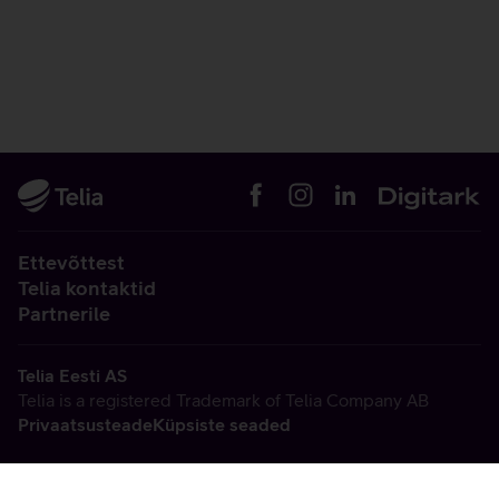
Ettevõttest
Telia kontaktid
Partnerile
Telia Eesti AS
Telia is a registered Trademark of Telia Company AB
Privaatsusteade
Küpsiste seaded