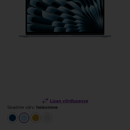
Lisan võrdlusesse
Seadme värv:
helesinine
tumesinine
helesinine
kuldne
hõbedane