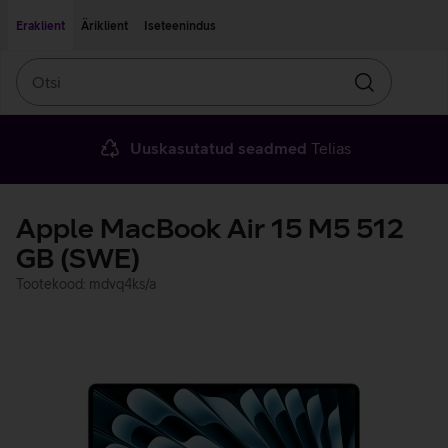
Liigu edasi põhisisu juurde
Ligipääsetavus
Eraklient
Äriklient
Iseteenindus
Otsi
Otsin
Uuskasutatud seadmed
Telias
Apple MacBook Air 15 M5 512
GB (SWE)
Tootekood: mdvq4ks/a