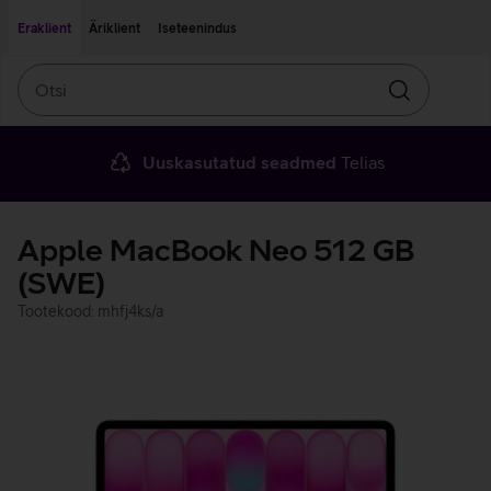
Liigu edasi põhisisu juurde
Ligipääsetavus
Eraklient
Äriklient
Iseteenindus
Otsi
Otsin
Uuskasutatud seadmed
Telias
Apple MacBook Neo 512 GB
(SWE)
Tootekood: mhfj4ks/a