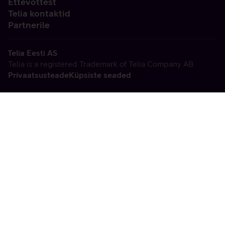
Ettevõttest
Telia kontaktid
Partnerile
Telia Eesti AS
Telia is a registered Trademark of Telia Company AB
Privaatsusteade
Küpsiste seaded
Vabandame, tekkis