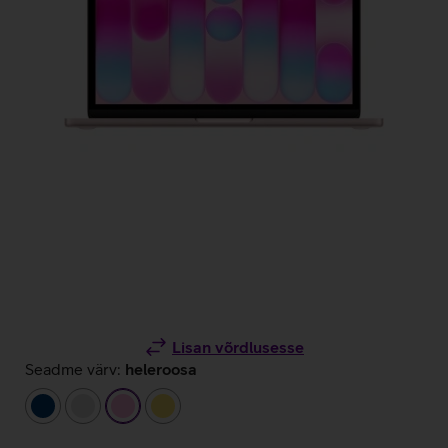
Lisan võrdlusesse
Seadme värv:
heleroosa
tumesinine
hõbedane
heleroosa
kollane