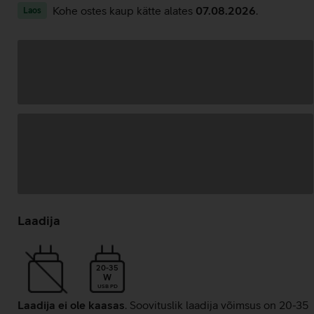
Kohe ostes kaup kätte alates
07.08.2026
.
Laos
Andmete
laadimine
Laadija
20-35
W
USB PD
Laadija ei ole kaasas
. Soovituslik laadija võimsus on 20-35