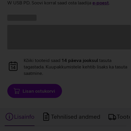
W USB PD. Soovi korral saad osta laadija
e‑poest
.
Kampaania
Andmete
pakkumised:
laadimine
Andmete
Kõiki tooteid saad
14 päeva jooksul
tasuta
laadimine
tagastada. Kuupakkumistele kehtib lisaks ka tasuta
saatmine.
Lisan ostukorvi
Lisainfo
Tehnilised andmed
Toot