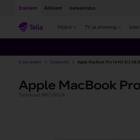
Liigu edasi põhisisu juurde
Ligipääsetavus
Eraklient
Äriklient
Iseteenindus
Mobiil
TV ja striiming
Inte
E-poe avaleht
Sülearvutid
Apple MacBook Pro 14 M3 512 GB 
Apple MacBook Pro
Tootekood: MR7J3RU/A