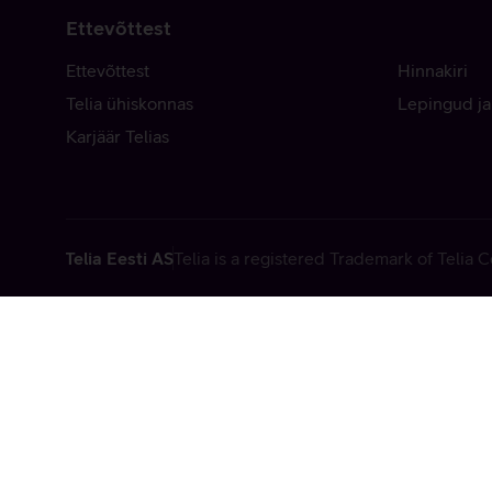
Ettevõttest
Ettevõttest
Hinnakiri
Telia ühiskonnas
Lepingud ja
Karjäär Telias
Telia Eesti AS
Telia is a registered Trademark of Telia