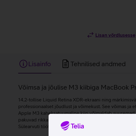
Lisan võrdlusesse
Lisainfo
Tehnilised andmed
Lisainfo
Võimsa ja jõulise M3 kiibiga MacBook Pro
14,2-tollise Liquid Retina XDR-ekraani ning märkimisv
professionaalset jõudlust ja võimekust. See võimas ja e
Apple M3 kaheksatuumaline kiip võimaldab suuremad vi
pakuvad rikkalikku salvestamisruumi sinu piltidele, vi
Sülearvuti töötab macOS Sonoma operatsioonisüsteemi