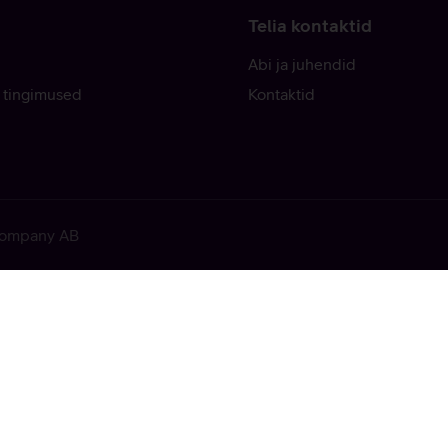
Telia kontaktid
Abi ja juhendid
 tingimused
Kontaktid
 Company AB