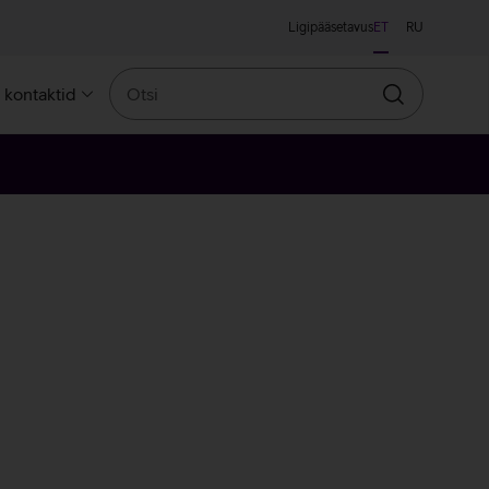
Ligipääsetavus
ET
RU
Otsi
a kontaktid
Otsin