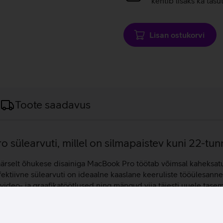
kehtib lisaks ka tasu
Lisan ostukorvi
Toote saadavus
 sülearvuti, millel on silmapaistev kuni 22-tun
äärselt õhukese disainiga MacBook Pro töötab võimsal kaheksatu
fektiivne sülearvuti on ideaalne kaaslane keeruliste tööülesann
deo- ja graafikatöötlused ning mängud viia täiesti uuele tas
deodele ning arvukatele rakendustele. Apple MacBook Pro 14 süle
l.