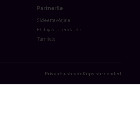
Partnerile
Sideettevõtjale
Ehitajale, arendajale
Tarnijale
Privaatsusteade
Küpsiste seaded