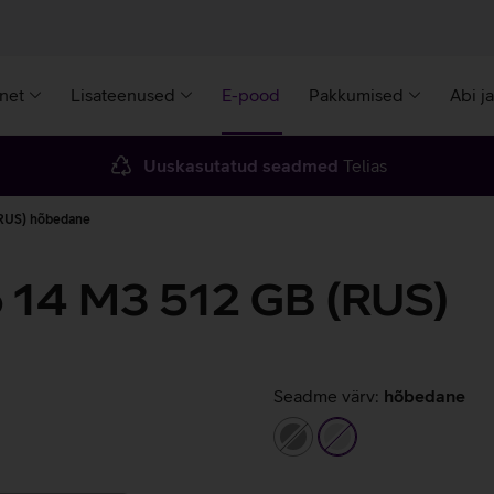
rnet
Lisateenused
E-pood
Pakkumised
Abi j
Uuskasutatud seadmed
Telias
(RUS) hõbedane
 14 M3 512 GB (RUS)
Seadme värv:
hõbedane
hall
hõbedane