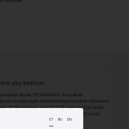
ta saatmine.
nine aku kestvus.
umalisel Apple M3 kiibistikul, mis pakub
ete kui ka keerukate multimeedia projektide täitmiseks.
emele. 8 GB põhimälu ning 512 GB mahuga SSD ketas
arvutil on pikk aku kestvus, mis on kuni 22 tundi.
ET
RU
EN