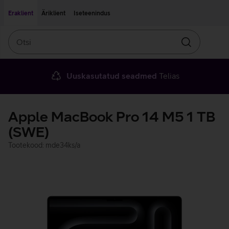
Liigu edasi põhisisu juurde
Ligipääsetavus
Eraklient
Äriklient
Iseteenindus
Otsi
Otsin
Uuskasutatud seadmed
Telias
Apple MacBook Pro 14 M5 1 TB
(SWE)
Tootekood: mde34ks/a