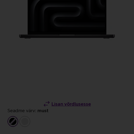
Lisan võrdlusesse
Seadme värv:
must
must
hõbedane