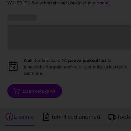
W USB PD. Soovi korral saad osta laadija
e‑poest
.
Kampaania
Andmete
pakkumised:
laadimine
Andmete
Kõiki tooteid saad
14 päeva jooksul
tasuta
laadimine
tagastada. Kuupakkumistele kehtib lisaks ka tasuta
saatmine.
Lisan ostukorvi
Lisainfo
Tehnilised andmed
Toot