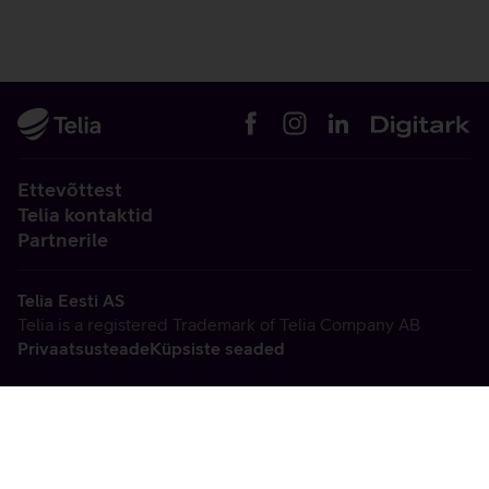
Ettevõttest
Telia kontaktid
Partnerile
Telia Eesti AS
Telia is a registered Trademark of Telia Company AB
Privaatsusteade
Küpsiste seaded