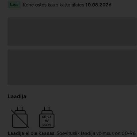
Kohe ostes kaup kätte alates
10.08.2026
.
Laos
Andmete
laadimine
Laadija
60-96
W
USB PD
Laadija ei ole kaasas
. Soovituslik laadija võimsus on 60-96