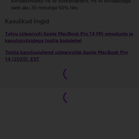
kiirlaadimiseks 96 W toiteadapterit. 96 W kiirlaadijaga
laeb aku 30 minutiga 50% täis.
Kasulikud lingid
Tutvu sülearvuti Apple MacBook Pro 14 M5 omaduste ja
kasutusviisidega tootja kodulehel
Tootja kasutusjuhend sülearvutile Apple MacBook Pro
14 (2025)_EST