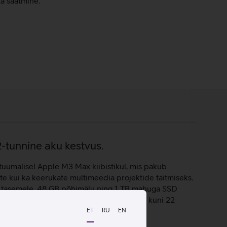
ta saatmine.
2-tunnine aku kestvus.
tuumalisel Apple M3 Max kiibistikul, mis pakub
ete kui ka keerukate multimeedia projektide täitmiseks.
le tasemele. 48 GB põhimälu ning 1 TB mahuga SSD
6 sülearvutil on pikk aku kestvus, mis on kuni 22
ET
RU
EN