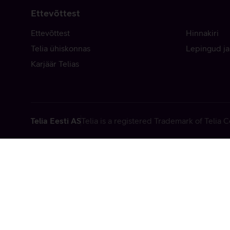
Ettevõttest
Ettevõttest
Hinnakiri
Telia ühiskonnas
Lepingud ja
Karjäär Telias
Telia Eesti AS
Telia is a registered Trademark of Telia