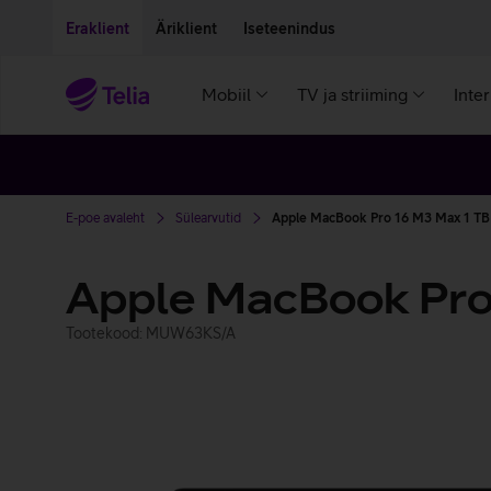
Liigu edasi põhisisu juurde
Ligipääsetavus
Eraklient
Äriklient
Iseteenindus
Mobiil
TV ja striiming
Inte
E-poe avaleht
Sülearvutid
Apple MacBook Pro 16 M3 Max 1 TB
Apple MacBook Pro
Tootekood: MUW63KS/A