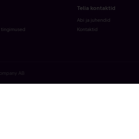
Telia kontaktid
Abi ja juhendid
 tingimused
Kontaktid
 Company AB