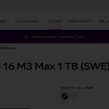
rnet
Lisateenused
E-pood
Pakkumised
Abi j
Uuskasutatud seadmed
Telias
 (SWE) must
 16 M3 Max 1 TB (SWE
Seadme värv:
must
must
hõbedane