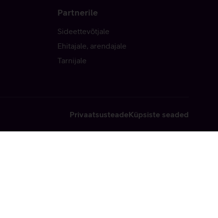
Partnerile
Sideettevõtjale
Ehitajale, arendajale
Tarnijale
Privaatsusteade
Küpsiste seaded