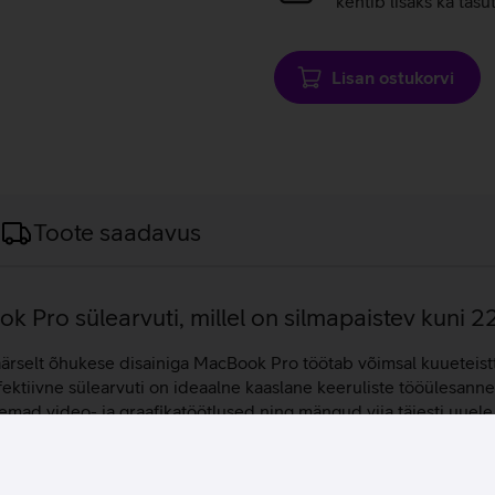
kehtib lisaks ka tasu
Lisan ostukorvi
Toote saadavus
 Pro sülearvuti, millel on silmapaistev kuni 2
äärselt õhukese disainiga MacBook Pro töötab võimsal kuueteist
fektiivne sülearvuti on ideaalne kaaslane keeruliste tööülesann
mad video- ja graafikatöötlused ning mängud viia täiesti uue
le, videodele ning arvukatele rakendustele. Apple MacBook Pro 1
steemil.