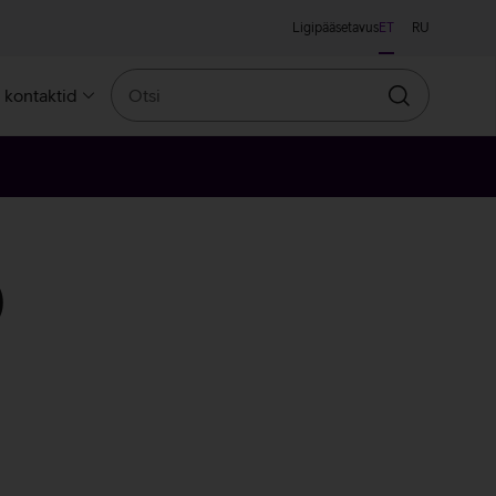
Ligipääsetavus
ET
RU
Otsi
a kontaktid
Otsin
)