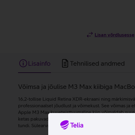
Lisan võrdlusesse
Lisainfo
Tehnilised andmed
Lisainfo
Võimsa ja jõulise M3 Max kiibiga MacBook
16,2-tollise Liquid Retina XDR-ekraani ning märkimisv
professionaalset jõudlust ja võimekust. See võimas ja e
Apple M3 Max kuueteisttuumaline kiip võimaldab suure
ketas pakuvad rikkalikku salvestamisruumi sinu piltide
tundi. Sülearvuti töötab macOS Sonoma operatsioonisü