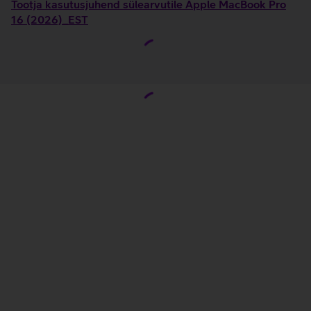
Tootja kasutusjuhend sülearvutile Apple MacBook Pro
16 (2026)_EST