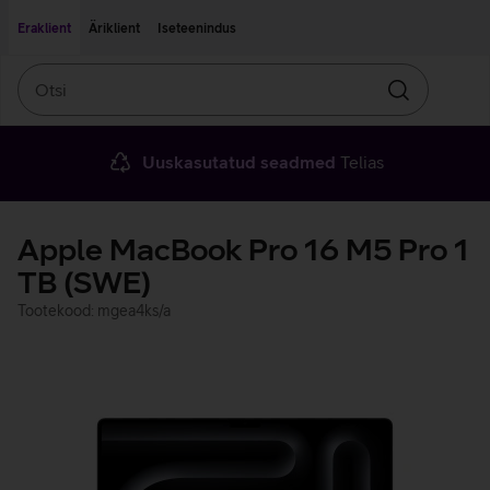
Liigu edasi põhisisu juurde
Ligipääsetavus
Eraklient
Äriklient
Iseteenindus
Otsi
Otsin
Uuskasutatud seadmed
Telias
Apple MacBook Pro 16 M5 Pro 1
TB (SWE)
Tootekood: mgea4ks/a