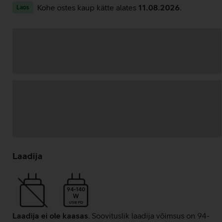
Kohe ostes kaup kätte alates
11.08.2026
.
Laos
Andmete
laadimine
Laadija
94-140
W
USB PD
Laadija ei ole kaasas
. Soovituslik laadija võimsus on 94-