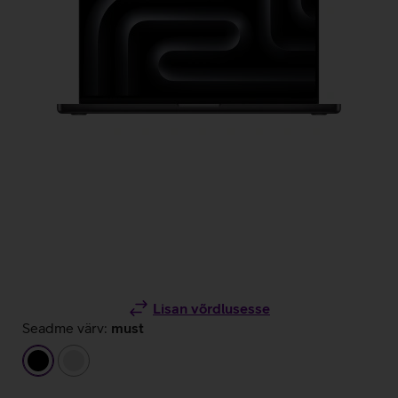
Lisan võrdlusesse
Seadme värv:
must
must
hõbedane