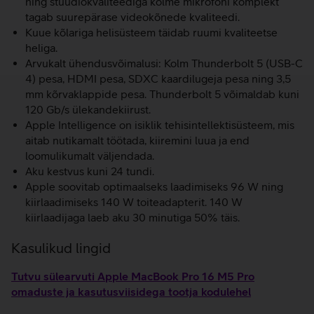
ning stuudiokvaliteediga kolme mikrofoni komplekt
tagab suurepärase videokõnede kvaliteedi.
Kuue kõlariga helisüsteem täidab ruumi kvaliteetse
heliga.
Arvukalt ühendusvõimalusi: Kolm Thunderbolt 5 (USB-C
4) pesa, HDMI pesa, SDXC kaardilugeja pesa ning 3,5
mm kõrvaklappide pesa. Thunderbolt 5 võimaldab kuni
120 Gb/s ülekandekiirust.
Apple Intelligence on isiklik tehisintellektisüsteem, mis
aitab nutikamalt töötada, kiiremini luua ja end
loomulikumalt väljendada.
Aku kestvus kuni 24 tundi.
Apple soovitab optimaalseks laadimiseks 96 W ning
kiirlaadimiseks 140 W toiteadapterit. 140 W
kiirlaadijaga laeb aku 30 minutiga 50% täis.
Kasulikud lingid
Tutvu sülearvuti Apple MacBook Pro 16 M5 Pro
omaduste ja kasutusviisidega tootja kodulehel