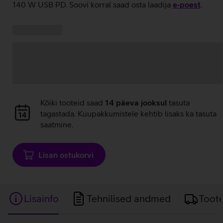
140 W USB PD. Soovi korral saad osta laadija
e‑poest
.
Kampaania
Andmete
pakkumised:
laadimine
Andmete
Kõiki tooteid saad
14 päeva jooksul
tasuta
laadimine
tagastada. Kuupakkumistele kehtib lisaks ka tasuta
saatmine.
Lisan ostukorvi
Lisainfo
Tehnilised andmed
Toot