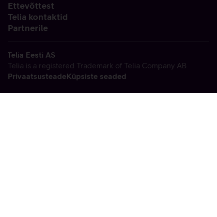
Ettevõttest
Telia kontaktid
Partnerile
Telia Eesti AS
Telia is a registered Trademark of Telia Company AB
Privaatsusteade
Küpsiste seaded