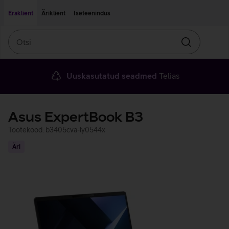
Liigu edasi põhisisu juurde
Ligipääsetavus
Eraklient
Äriklient
Iseteenindus
Otsi
Otsin
Uuskasutatud seadmed
Telias
Asus ExpertBook B3
Tootekood: b3405cva-ly0544x
Äri