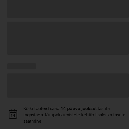
Andmete
laadimine
Kampaania
Andmete
pakkumised:
laadimine
Andmete
Kõiki tooteid saad
14 päeva jooksul
tasuta
laadimine
tagastada. Kuupakkumistele kehtib lisaks ka tasuta
saatmine.