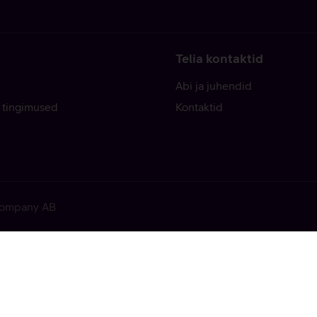
Telia kontaktid
Abi ja juhendid
 tingimused
Kontaktid
 Company AB