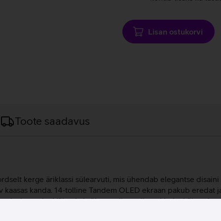
Lisan ostukorvi
Toote saadavus
dselt kerge äriklassi sülearvuti, mis ühendab elegantse disaini 
kaasas kanda. 14‑tolline Tandem OLED ekraan pakub eredat ja s
 sisuloomeks. Võimekal sülearvutil on piisaval hulgal ühendusp
rtBook nutikas tehisintellekti‑kiirendus aitab muuta tööprotse