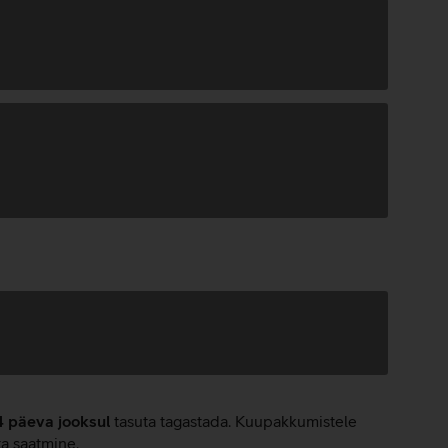
4 päeva jooksul
tasuta tagastada. Kuupakkumistele
ta saatmine.