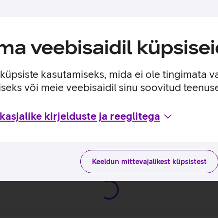
si saavutada. Kuue kõlariga helisüsteem pakub sügavat bassi, se
earvuti töötab Microsoft Windows 11 Pro operatsioonisüsteemil,
ED ekraan.
a veebisaidil küpsisei
e küpsiste kasutamiseks, mida ei ole tingimata v
gab turvalisuse nii sisselogimisel kui arvuti kasutamise ajal.
seks või meie veebisaidil sinu soovitud teenu
asjalike kirjelduste ja reeglitega
ja kasutusviisidega tootja kodulehel
Keeldun mittevajalikest küpsistest
B9 Ultra_EST