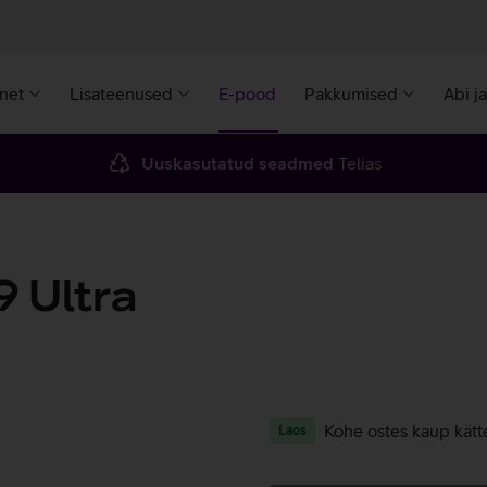
rnet
Lisateenused
E-pood
Pakkumised
Abi j
Uuskasutatud seadmed
Telias
 Ultra
Kohe ostes kaup kätt
Laos