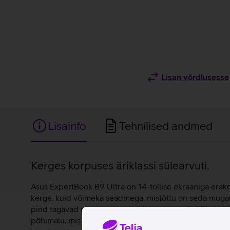
Lisan võrdlusesse
Lisainfo
Tehnilised andmed
Lisainfo
Kerges korpuses äriklassi sülearvuti.
Asus ExpertBook B9 Ultra on 14-tollise ekraaniga erakor
kerge, kuid võimeka seadmega, mistõttu on seda mugav 
pind tagavad mugava vaatamiskogemuse nii tööks kui ka
põhimälu, mis tagavad kiiruse ja mugava töö. Asus Expe