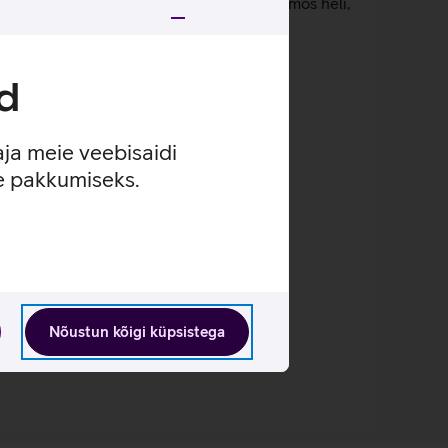
lgeid kõrgeid toone ja ruumilist Dolby Atmos heli,
 mis on ärikasutuseks sobivaim.
d
aja meie veebisaidi
se pakkumiseks.
Nõustun kõigi küpsistega