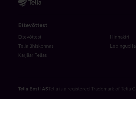
Ettevõttest
Ettevõttest
Hinnakiri
Telia ühiskonnas
Lepingud ja
Karjäär Telias
Telia Eesti AS
Telia is a registered Trademark of Telia