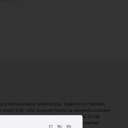
ja professionaalse töökindluse. Tegemist on tõeliselt
elget pilti, mille sügavad toonid ja peegeldusvastane
esi, Intel Core Ultra X7 358H protsessor ja 32 GB
ssid sujuvamaks, parandab suhtlust ning võimaldab
ET
RU
EN