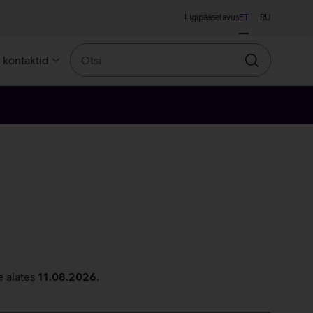
Ligipääsetavus
ET
RU
Otsi
a kontaktid
Otsin
e alates
11.08.2026
.