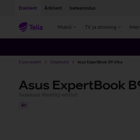
Liigu edasi põhisisu juurde
Ligipääsetavus
Eraklient
Äriklient
Iseteenindus
Mobiil
TV ja striiming
Inte
E-poe avaleht
Sülearvutid
Asus ExpertBook B9 Ultra
Asus ExpertBook B9
Tootekood: 90nx09j2-m011n0
Äri