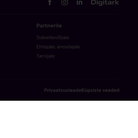
Partnerile
Sideettevõtjale
Ehitajale, arendajale
Tarnijale
Privaatsusteade
Küpsiste seaded