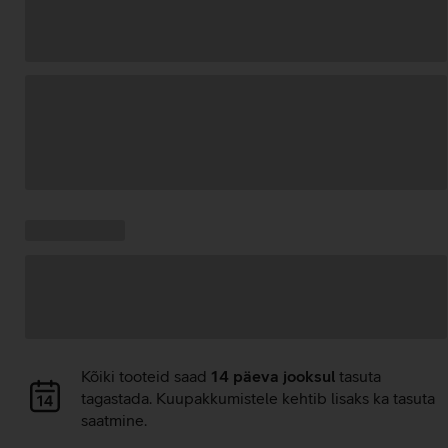
Andmete
laadimine
Kampaania
Andmete
pakkumised:
laadimine
Andmete
Kõiki tooteid saad
14 päeva jooksul
tasuta
laadimine
tagastada. Kuupakkumistele kehtib lisaks ka tasuta
saatmine.