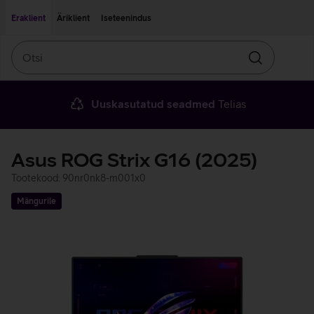
Liigu edasi põhisisu juurde
Ligipääsetavus
Eraklient
Äriklient
Iseteenindus
Otsi
Otsin
Uuskasutatud seadmed
Telias
Asus ROG Strix G16 (2025)
Tootekood: 90nr0nk8-m001x0
Mängurile