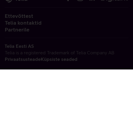
Ettevõttest
Telia kontaktid
Partnerile
Telia Eesti AS
Telia is a registered Trademark of Telia Company AB
Privaatsusteade
Küpsiste seaded