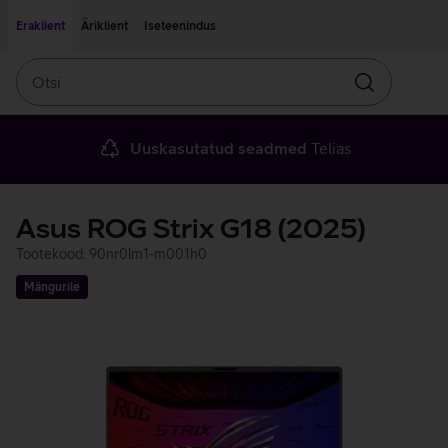
Liigu edasi põhisisu juurde
Ligipääsetavus
Eraklient
Äriklient
Iseteenindus
Otsi
Otsin
Uuskasutatud seadmed
Telias
Asus ROG Strix G18 (2025)
Tootekood: 90nr0lm1-m001h0
Mängurile