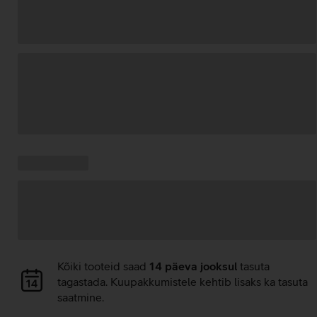
Andmete
laadimine
Kampaania
Andmete
pakkumised:
laadimine
Andmete
Kõiki tooteid saad
14 päeva jooksul
tasuta
laadimine
tagastada. Kuupakkumistele kehtib lisaks ka tasuta
saatmine.