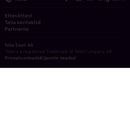
Ettevõttest
Telia kontaktid
Partnerile
Telia Eesti AS
Telia is a registered Trademark of Telia Company AB
Privaatsusteade
Küpsiste seaded